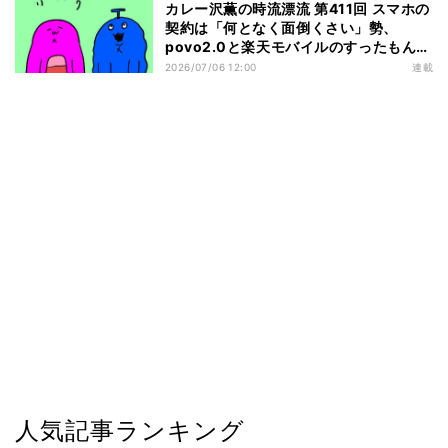
カレー沢薫の時流漂流 第411回 スマホの
契約は「何となく面倒くさい」勢、
povo2.0と楽天モバイルのすったもんだ
を眺める
2026/07/06 12:00
連載
人気記事ランキング