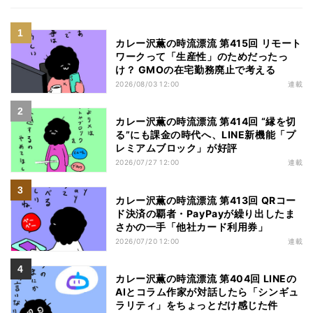
カレー沢薫の時流漂流 第415回 リモート
ワークって「生産性」のためだったっ
け？ GMOの在宅勤務廃止で考える
2026/08/03 12:00
連載
カレー沢薫の時流漂流 第414回 “縁を切
る”にも課金の時代へ、LINE新機能「プ
レミアムブロック」が好評
2026/07/27 12:00
連載
カレー沢薫の時流漂流 第413回 QRコー
ド決済の覇者・PayPayが繰り出したま
さかの一手「他社カード利用券」
2026/07/20 12:00
連載
カレー沢薫の時流漂流 第404回 LINEの
AIとコラム作家が対話したら「シンギュ
ラリティ」をちょっとだけ感じた件