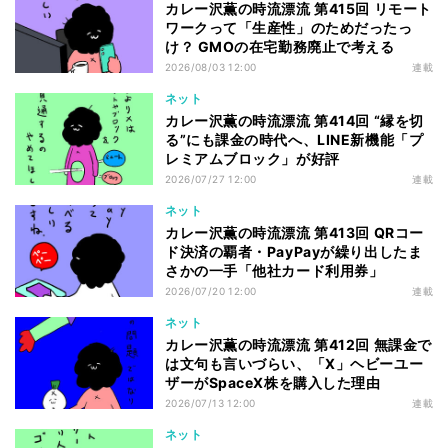
カレー沢薫の時流漂流 第415回 リモート
ワークって「生産性」のためだったっ
け？ GMOの在宅勤務廃止で考える
2026/08/03 12:00
連載
ネット
カレー沢薫の時流漂流 第414回 “縁を切
る”にも課金の時代へ、LINE新機能「プ
レミアムブロック」が好評
2026/07/27 12:00
連載
ネット
カレー沢薫の時流漂流 第413回 QRコー
ド決済の覇者・PayPayが繰り出したま
さかの一手「他社カード利用券」
2026/07/20 12:00
連載
ネット
カレー沢薫の時流漂流 第412回 無課金で
は文句も言いづらい、「X」ヘビーユー
ザーがSpaceX株を購入した理由
2026/07/13 12:00
連載
ネット