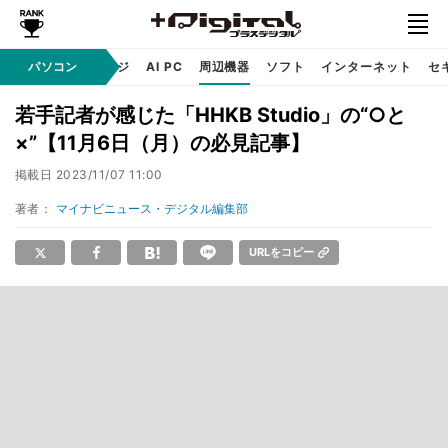
C
自作 / テクノロジ
パソコン
AI PC
周辺機器
ソフト
インターネット
セ
若手記者が感じた「HHKB Studio」の“○と
×”【11月6日（月）の必見記事】
掲載日
2023/11/07 11:00
著者：
マイナビニュース・デジタル編集部
URLをコピー