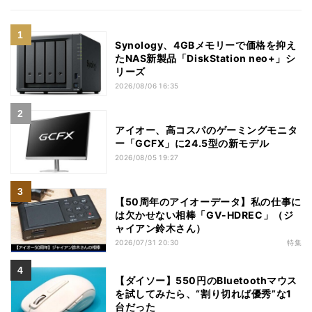
Synology、4GBメモリーで価格を抑え
たNAS新製品「DiskStation neo+」シ
リーズ
2026/08/06 16:35
アイオー、高コスパのゲーミングモニタ
ー「GCFX」に24.5型の新モデル
2026/08/05 19:27
【50周年のアイオーデータ】私の仕事に
は欠かせない相棒「GV-HDREC」（ジ
ャイアン鈴木さん）
2026/07/31 20:30
特集
【ダイソー】550円のBluetoothマウス
を試してみたら、“割り切れば優秀”な1
台だった