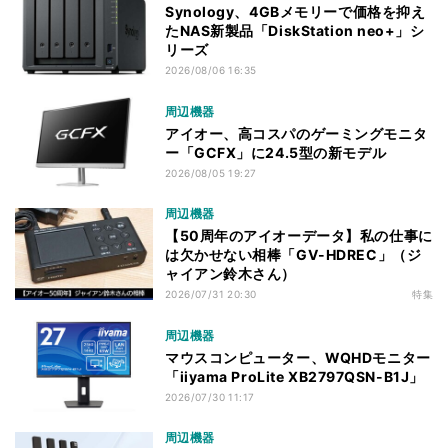
Synology、4GBメモリーで価格を抑え
たNAS新製品「DiskStation neo+」シ
リーズ
2026/08/06 16:35
周辺機器
アイオー、高コスパのゲーミングモニタ
ー「GCFX」に24.5型の新モデル
2026/08/05 19:27
周辺機器
【50周年のアイオーデータ】私の仕事に
は欠かせない相棒「GV-HDREC」（ジ
ャイアン鈴木さん）
2026/07/31 20:30
特集
周辺機器
マウスコンピューター、WQHDモニター
「iiyama ProLite XB2797QSN-B1J」
2026/07/30 11:17
周辺機器