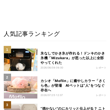
人気記事ランキング
氷なしでかき氷が作れる！ドンキのかき
氷機「Mizukara」が思った以上に全部
やってくれた
2026/06/06 06:00
レポート
カシオ「Moflin」に癒やしカラー「さく
ら色」が登場 AIペットは“人”をつなぐ
存在へ
2026/07/25 12:07
レポート
“焼かない”のにカリッと仕上がる？ ニト