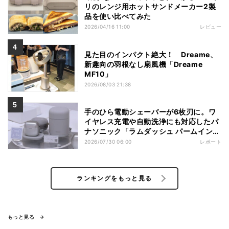
リのレンジ用ホットサンドメーカー2製
品を使い比べてみた
2026/04/16 11:00
レビュー
見た目のインパクト絶大！ Dreame、
新趣向の羽根なし扇風機「Dreame
MF10」
2026/08/03 21:38
手のひら電動シェーバーが6枚刃に。ワ
イヤレス充電や自動洗浄にも対応したパ
ナソニック「ラムダッシュ パームイン
プロ」を体験
2026/07/30 06:00
レポート
ランキングをもっと見る
もっと見る