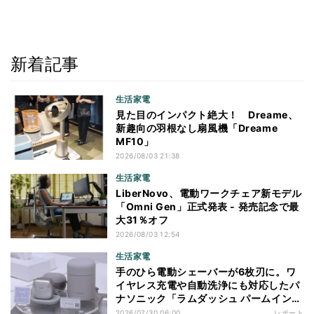
新着記事
生活家電
見た目のインパクト絶大！ Dreame、
新趣向の羽根なし扇風機「Dreame
MF10」
2026/08/03 21:38
生活家電
LiberNovo、電動ワークチェア新モデル
「Omni Gen」正式発表 - 発売記念で最
大31％オフ
2026/08/03 12:54
生活家電
手のひら電動シェーバーが6枚刃に。ワ
イヤレス充電や自動洗浄にも対応したパ
ナソニック「ラムダッシュ パームイン
プロ」を体験
2026/07/30 06:00
レポート