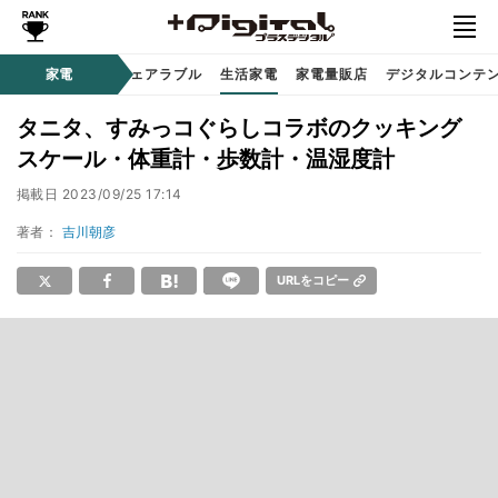
オーディオ
家電
時計 / ウェアラブル
生活家電
家電量販店
デジタルコンテ
タニタ、すみっコぐらしコラボのクッキング
スケール・体重計・歩数計・温湿度計
掲載日
2023/09/25 17:14
著者：
吉川朝彦
URLをコピー