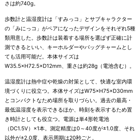
さは約740g。
歩数計と温湿度計は「すみっコ」とサブキャラクター
の「みにっコ」がペアになったデザインをそれぞれ5種
類用意した。歩数計は装着する場所を選ばず正確に計
測できるといい、キーホルダーやバッグチャームとし
ても活用可能だ。本体サイズは
W35.5×H72.5×D12mm、重さは約28g（電池含む）。
温湿度計は熱中症や乾燥の対策として、快適な室内環
境づくりに役立つ。本体サイズはW75×H75×D30mm
とコンパクトなため場所を取りづらい。過去の最高・
最低温湿度を表示できるほか、時刻を表示するため置
き時計としても役立つ。電源は単4形乾電池
（DC1.5V）×1本。測定精度は0～40度が±1.0度、それ
以外が±2.0度、表示周期は20秒ごと。