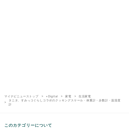
マイナビニューストップ
+Digital
家電
生活家電
タニタ、すみっコぐらしコラボのクッキングスケール・体重計・歩数計・温湿度
計
このカテゴリーについて