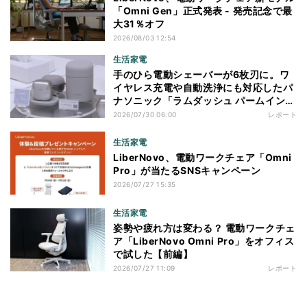
「Omni Gen」正式発表 - 発売記念で最
大31％オフ
2026/08/03 12:54
生活家電
手のひら電動シェーバーが6枚刃に。ワ
イヤレス充電や自動洗浄にも対応したパ
ナソニック「ラムダッシュ パームイン
プロ」を体験
2026/07/30 06:00
レポート
生活家電
LiberNovo、電動ワークチェア「Omni
Pro」が当たるSNSキャンペーン
2026/07/27 15:35
生活家電
姿勢や疲れ方は変わる？ 電動ワークチェ
ア「LiberNovo Omni Pro」をオフィス
で試した【前編】
2026/07/27 11:09
レポート