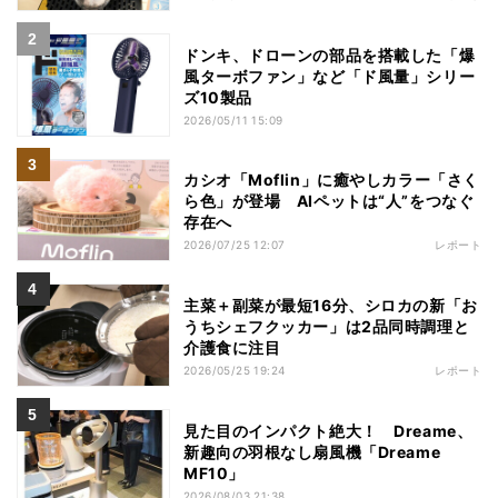
ドンキ、ドローンの部品を搭載した「爆
風ターボファン」など「ド風量」シリー
ズ10製品
2026/05/11 15:09
カシオ「Moflin」に癒やしカラー「さく
ら色」が登場 AIペットは“人”をつなぐ
存在へ
2026/07/25 12:07
レポート
主菜＋副菜が最短16分、シロカの新「お
うちシェフクッカー」は2品同時調理と
介護食に注目
2026/05/25 19:24
レポート
見た目のインパクト絶大！ Dreame、
新趣向の羽根なし扇風機「Dreame
MF10」
2026/08/03 21:38