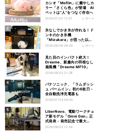
カシオ「Moflin」に癒やしカ
ラー「さくら色」が登場 AI
ペットは“人”をつなぐ存在へ
2026/07/25 12:07
レポート
氷なしでかき氷が作れる！ド
ンキのかき氷機
「Mizukara」が思った以上
に全部やってくれた
2026/06/06 06:00
レポート
見た目のインパクト絶大！
Dreame、新趣向の羽根なし
扇風機「Dreame MF10」
2026/08/03 21:38
パナソニック、「ラムダッシ
ュ パームイン」初の6枚刃 -
全自動洗浄充電器も
2026/07/24 06:00
LiberNovo、電動ワークチェ
ア新モデル「Omni Gen」正
式発表 - 発売記念で最大
31％オフ
2026/08/03 12:54