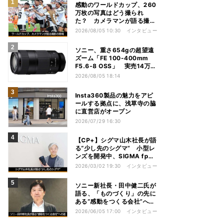
感動のワールドカップ、260
万枚の写真はどう撮られ
た？ カメラマンが語る撮影
の現場
2026/08/05 10:30
インタビュー
ソニー、重さ654gの超望遠
ズーム「FE 100-400mm
F5.6-8 OSS」 実売14万円
前後
2026/08/05 18:14
Insta360製品の魅力をアピ
ールする拠点に、浅草寺の脇
に直営店がオープン
2026/07/29 16:30
【CP+】シグマ山木社長が語
る“少し先のシグマ” 小型レ
ンズを開発中、SIGMA fpは
継続、フルサイズFoveonは
2026/03/02 19:30
インタビュー
ソニー新社長・田中健二氏が
語る、「ものづくり」の先に
ある“感動をつくる会社”への
道
2026/06/05 17:00
インタビュー