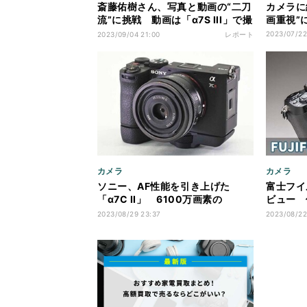
斎藤佑樹さん、写真と動画の“二刀
カメラに
流”に挑戦 動画は「α7S III」で撮
画重視”
影
2023/07/22
2023/09/04 21:00
レポート
カメラ
カメラ
ソニー、AF性能を引き上げた
富士フイ
「α7C II」 6100万画素の
ビュー 
「α7CR」も
写に満足
2023/08/29 23:37
2023/08/22