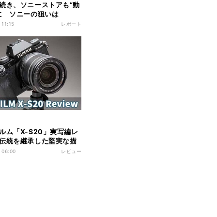
続き、ソニーストアも“動
に ソニーの狙いは
 11:15
レポート
ルム「X-S20」実写編レ
伝統を継承した堅実な描
 06:00
レビュー