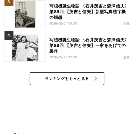
写植機誕生物語 〈石井茂吉と森澤信夫〉
第89回 【茂吉と信夫】新型写真植字機
の構想
2026/08/04 09:00
連載
写植機誕生物語 〈石井茂吉と森澤信夫〉
第86回 【茂吉と信夫】一家をあげての
製作
2026/05/26 07:00
連載
ランキングをもっと見る