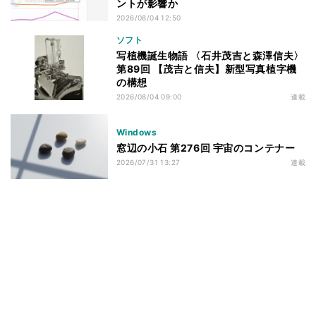
ントが影響か
2026/08/04 12:50
ソフト
写植機誕生物語 〈石井茂吉と森澤信夫〉
第89回 【茂吉と信夫】新型写真植字機
の構想
2026/08/04 09:00
連載
Windows
窓辺の小石 第276回 宇宙のコンテナー
2026/07/31 13:27
連載