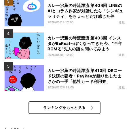
カレー沢薫の時流漂流 第404回 LINEの
AIとコラム作家が対話したら「シンギュ
ラリティ」をちょっとだけ感じた件
2026/05/18 12:00
連載
カレー沢薫の時流漂流 第406回 インス
タがBeRealっぽくなってきた今、“半年
ROMる”先人の話を聞いてみよう
2026/06/01 12:00
連載
カレー沢薫の時流漂流 第413回 QRコー
ド決済の覇者・PayPayが繰り出したま
さかの一手「他社カード利用券」
2026/07/20 12:00
連載
ランキングをもっと見る