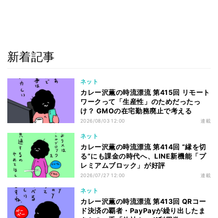
新着記事
ネット
カレー沢薫の時流漂流 第415回 リモート
ワークって「生産性」のためだったっ
け？ GMOの在宅勤務廃止で考える
2026/08/03 12:00
連載
ネット
カレー沢薫の時流漂流 第414回 “縁を切
る”にも課金の時代へ、LINE新機能「プ
レミアムブロック」が好評
2026/07/27 12:00
連載
ネット
カレー沢薫の時流漂流 第413回 QRコー
ド決済の覇者・PayPayが繰り出したま