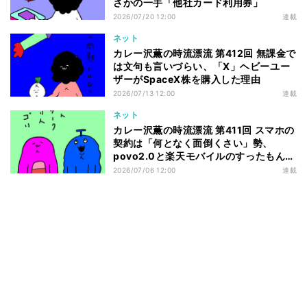
さかの一手「他社カード利用券」
2026/07/20 12:00
連載
ネット
カレー沢薫の時流漂流 第412回 無課金で
は文句も言いづらい、「X」ヘビーユー
ザーがSpaceX株を購入した理由
2026/07/13 12:00
連載
ネット
カレー沢薫の時流漂流 第411回 スマホの
契約は「何となく面倒くさい」勢、
povo2.0と楽天モバイルのすったもんだ
を眺める
2026/07/06 12:00
連載