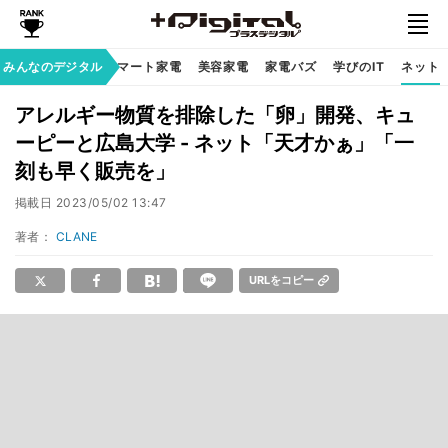
家族のデジタル
みんなのデジタル
スマート家電
美容家電
家電バズ
学びのIT
ネット
アレルギー物質を排除した「卵」開発、キュ
ーピーと広島大学 - ネット「天才かぁ」「一
刻も早く販売を」
掲載日
2023/05/02 13:47
著者：
CLANE
URLをコピー