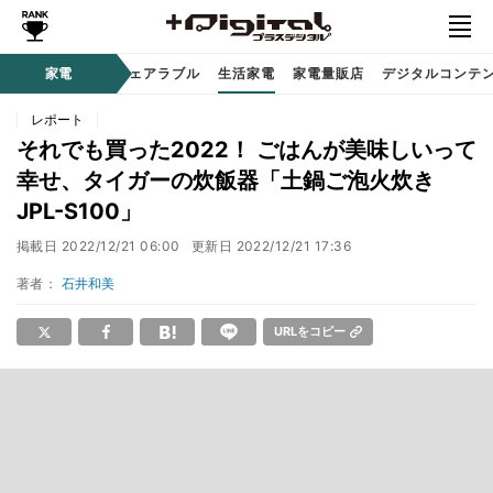
オーディオ
家電
時計 / ウェアラブル
生活家電
家電量販店
デジタルコンテ
レポート
それでも買った2022！ ごはんが美味しいって
幸せ、タイガーの炊飯器「土鍋ご泡火炊き
JPL-S100」
掲載日
2022/12/21 06:00
更新日
2022/12/21 17:36
著者：
石井和美
URLをコピー