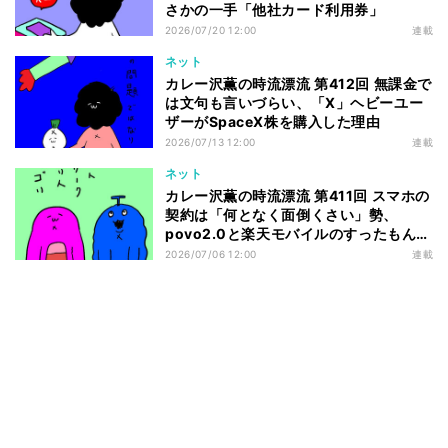
さかの一手「他社カード利用券」
2026/07/20 12:00
連載
ネット
カレー沢薫の時流漂流 第412回 無課金で
は文句も言いづらい、「X」ヘビーユー
ザーがSpaceX株を購入した理由
2026/07/13 12:00
連載
ネット
カレー沢薫の時流漂流 第411回 スマホの
契約は「何となく面倒くさい」勢、
povo2.0と楽天モバイルのすったもんだ
を眺める
2026/07/06 12:00
連載