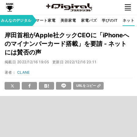
家族のデジタル
みんなのデジタル
スマート家電
美容家電
家電バズ
学びのIT
ネット
岸田首相がApple社クックCEOに「iPhoneへ
のマイナンバーカード搭載」を要請 - ネット
には賛否の声
掲載日
2022/12/16 19:05
更新日
2022/12/16 23:11
著者：
CLANE
URLをコピー