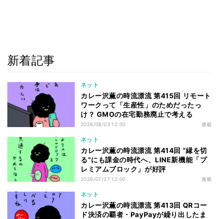
新着記事
ネット
カレー沢薫の時流漂流 第415回 リモート
ワークって「生産性」のためだったっ
け？ GMOの在宅勤務廃止で考える
2026/08/03 12:00
連載
ネット
カレー沢薫の時流漂流 第414回 “縁を切
る”にも課金の時代へ、LINE新機能「プ
レミアムブロック」が好評
2026/07/27 12:00
連載
ネット
カレー沢薫の時流漂流 第413回 QRコー
ド決済の覇者・PayPayが繰り出したま