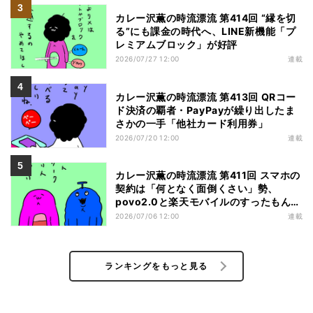
カレー沢薫の時流漂流 第414回 “縁を切
る”にも課金の時代へ、LINE新機能「プ
レミアムブロック」が好評
2026/07/27 12:00
連載
カレー沢薫の時流漂流 第413回 QRコー
ド決済の覇者・PayPayが繰り出したま
さかの一手「他社カード利用券」
2026/07/20 12:00
連載
カレー沢薫の時流漂流 第411回 スマホの
契約は「何となく面倒くさい」勢、
povo2.0と楽天モバイルのすったもんだ
を眺める
2026/07/06 12:00
連載
ランキングをもっと見る