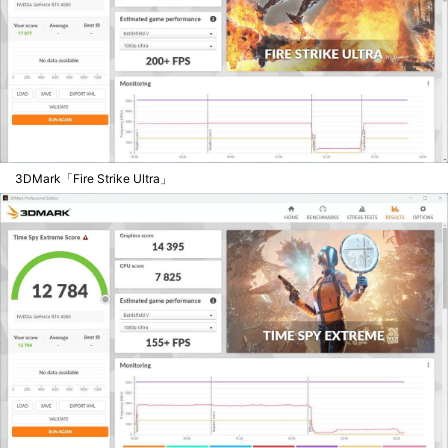
3DMark「Fire Strike Ultra」