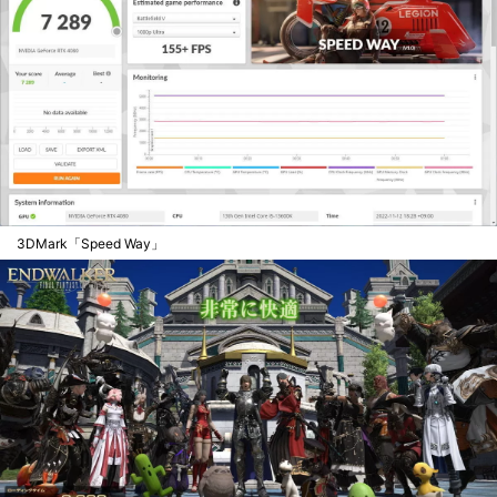
3DMark「Speed Way」