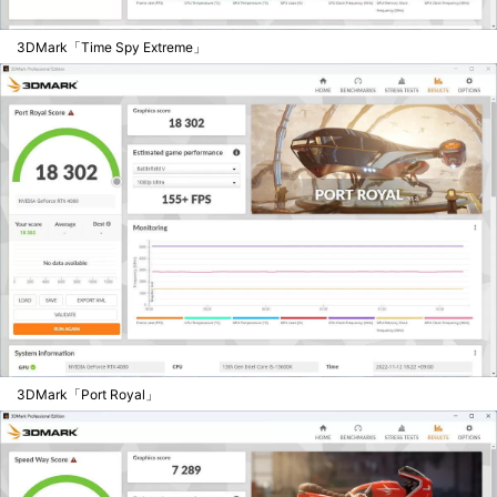
3DMark「Time Spy Extreme」
3DMark「Port Royal」