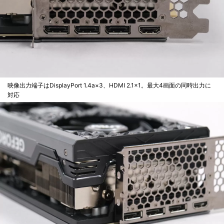
映像出力端子はDisplayPort 1.4a×3、HDMI 2.1×1。最大4画面の同時出力に
対応