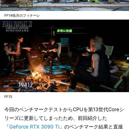
FF14暁月のフィナーレ
FF15
今回のベンチマークテストからCPUを第13世代Coreシ
リーズに更新してしまったため、前回紹介した
「
GeForce RTX 3090 Ti
」のベンチマーク結果と直接