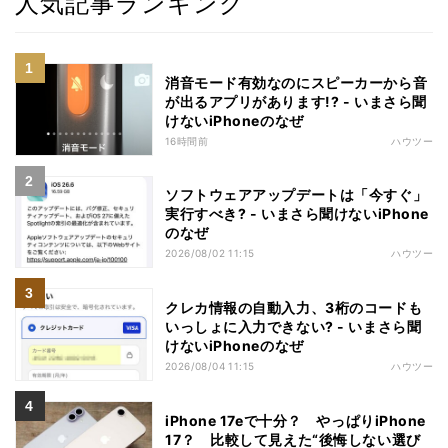
人気記事ランキング
消音モード有効なのにスピーカーから音
が出るアプリがあります!? - いまさら聞
けないiPhoneのなぜ
16時間前
ハウツー
ソフトウェアアップデートは「今すぐ」
実行すべき? - いまさら聞けないiPhone
のなぜ
2026/08/02 11:15
ハウツー
クレカ情報の自動入力、3桁のコードも
いっしょに入力できない? - いまさら聞
けないiPhoneのなぜ
2026/08/04 11:15
ハウツー
iPhone 17eで十分？ やっぱりiPhone
17？ 比較して見えた“後悔しない選び