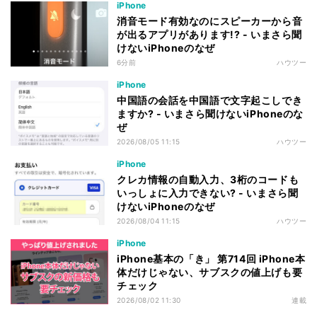
iPhone
消音モード有効なのにスピーカーから音
が出るアプリがあります!? - いまさら聞
けないiPhoneのなぜ
6分前
ハウツー
iPhone
中国語の会話を中国語で文字起こしでき
ますか? - いまさら聞けないiPhoneのな
ぜ
2026/08/05 11:15
ハウツー
iPhone
クレカ情報の自動入力、3桁のコードも
いっしょに入力できない? - いまさら聞
けないiPhoneのなぜ
2026/08/04 11:15
ハウツー
iPhone
iPhone基本の「き」 第714回 iPhone本
体だけじゃない、サブスクの値上げも要
チェック
2026/08/02 11:30
連載