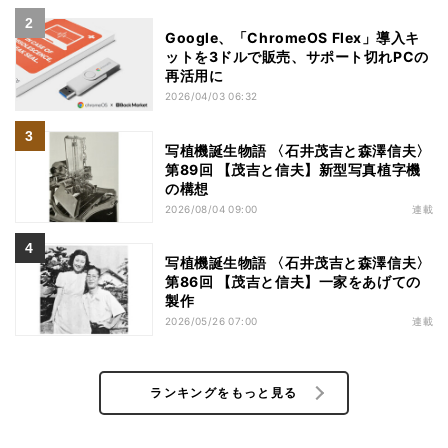
Google、「ChromeOS Flex」導入キ
ットを3ドルで販売、サポート切れPCの
再活用に
2026/04/03 06:32
写植機誕生物語 〈石井茂吉と森澤信夫〉
第89回 【茂吉と信夫】新型写真植字機
の構想
2026/08/04 09:00
連載
写植機誕生物語 〈石井茂吉と森澤信夫〉
第86回 【茂吉と信夫】一家をあげての
製作
2026/05/26 07:00
連載
ランキングをもっと見る