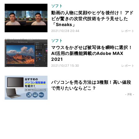
ソフト
動画の人物に笑顔やヒゲを後付け！ アド
ビが驚きの次世代技術をチラ見せした
「Sneaks」
2021/10/28 20:44
レポート
ソフト
マウスをかざせば被写体を瞬時に選択！
AI活用の新機能満載のAdobe MAX
2021
2021/10/27 15:30
レポート
パソコンを売る方法は3種類！高い値段
で売りたいならどこ？
- PR -