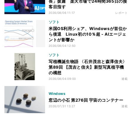
長」披露 楽天市場で24時間365日の接
客目指す
2026/08/06 11:17
レポート
ソフト
米国OS利用シェア、Windowsが首位か
ら後退 Linux初の10％超 - AIエージェ
ントが影響か
2026/08/04 12:50
ソフト
写植機誕生物語 〈石井茂吉と森澤信夫〉
第89回 【茂吉と信夫】新型写真植字機
の構想
2026/08/04 09:00
連載
Windows
窓辺の小石 第276回 宇宙のコンテナー
2026/07/31 13:27
連載