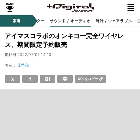
コーダー
家電
プロジェクター
サウンド / オーディオ
時計 / ウェアラブル
アイマスコラボのオンキヨー完全ワイヤレ
ス、期間限定予約販売
掲載日
2022/07/07 14:10
著者：
庄司亮一
URLをコピー