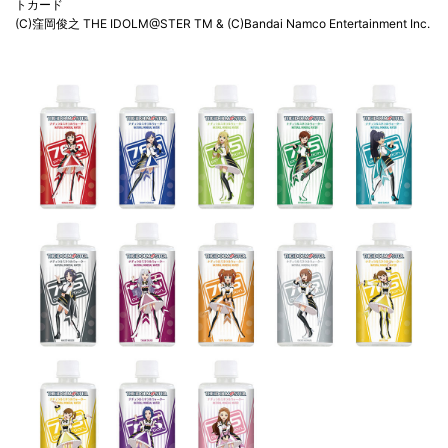
トカード
(C)窪岡俊之 THE IDOLM@STER TM & (C)Bandai Namco Entertainment Inc.