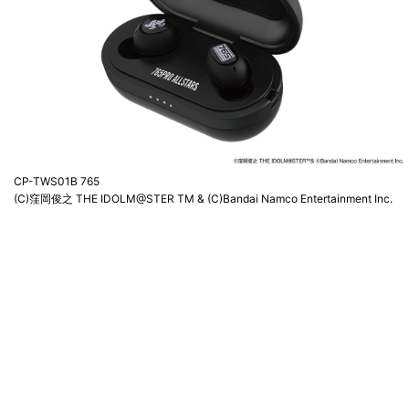
CP-TWS01B 765
(C)窪岡俊之 THE IDOLM@STER TM & (C)Bandai Namco Entertainment Inc.