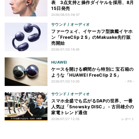
表 3点支持と操作ダイヤルを採用、8月
15日発売
2026/08/05 06:57
サウンド / オーディオ
ファーウェイ、イヤーカフ型旗艦イヤホ
ン「FreeClip 2 S」のMakuake先行販
売開始
2026/07/30 19:45
HUAWEI
ケースを開ける瞬間から特別に 宝石箱の
ような「HUAWEI FreeClip 2 S」
2026/07/30 10:00
- PR -
サウンド / オーディオ
スマホ全盛でも広がるDAPの世界、一番
人気は「Snowsky DISC」 - 古田雄介の
家電トレンド通信
2026/07/27 12:05
レポート