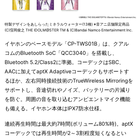
特製デザインをあしらったミネラルウォーター(13種) ※音アニ店舗限定商品
(C)窪岡俊之 THE IDOLM@STER TM & (C)Bandai Namco Entertainment Inc.
イヤホンのベースモデル「CP-TWS01B」は、クアル
コムのBluetooth SoC「QCC3040」を搭載し、
Bluetooth 5.2/Class2に準拠。コーデックはSBC、
AACに加えてaptX Adaptiveコーデックもサポートす
るほか、左右同時接続技術のTrueWireless Mirroringを
サポートし、音途切れやノイズ、バッテリーの片減り
を防ぐ。周囲の音を取り込むアンビエントマイク機能
も備える。イヤホン本体はIPX7防水仕様。
連続再生時間は最大約7時間(ボリューム80%時)。aptX
コーデックでは再生時間が2～3割程度短くなるとい