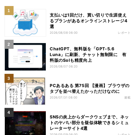
支払いは1回だけ、買い切りで生涯使え
るプランがあるオンラインストレージ4
選
2026/08/08 06:00
レポート
ChatGPT、無料版を「GPT-5.6
Luna」に刷新、チャット無制限に 有
料版のSolも精度向上
2026/08/07 06:20
PCあるある 第75回 【漫画】ブラウザの
タブを並べ替えたかっただけなのに
2026/07/31 08:00
連載
SNSの炎上からダークウェブまで、ネッ
トのヤバい部分を疑似体験できるシミュ
レーターサイト4選
2026/05/09 06:00
レポート