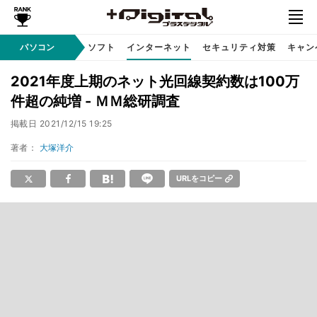
AI PC
パソコン
周辺機器
ソフト
インターネット
セキュリティ対策
キャン
2021年度上期のネット光回線契約数は100万
件超の純増 - ＭＭ総研調査
掲載日
2021/12/15 19:25
著者：
大塚洋介
URLをコピー