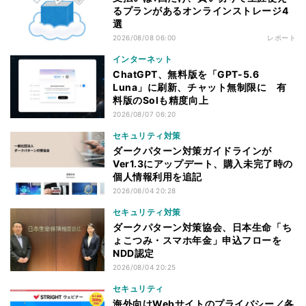
るプランがあるオンラインストレージ4
選
2026/08/08 06:00
レポート
インターネット
ChatGPT、無料版を「GPT-5.6
Luna」に刷新、チャット無制限に 有
料版のSolも精度向上
2026/08/07 06:20
セキュリティ対策
ダークパターン対策ガイドラインが
Ver1.3にアップデート、購入未完了時の
個人情報利用を追記
2026/08/04 20:28
セキュリティ対策
ダークパターン対策協会、日本生命「ち
ょこつみ・スマホ年金」申込フローを
NDD認定
2026/08/04 20:25
セキュリティ
海外向けWebサイトのプライバシー／各