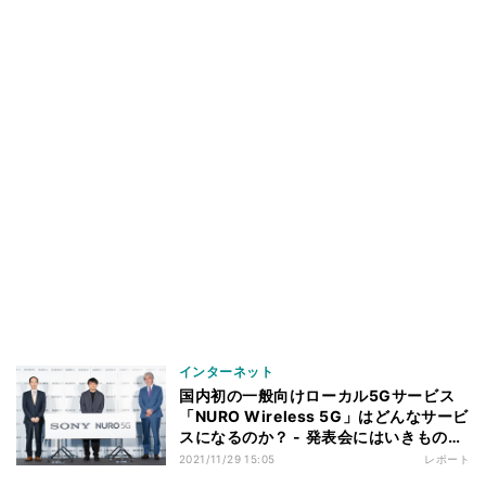
インターネット
国内初の一般向けローカル5Gサービス
「NURO Wireless 5G」はどんなサービ
スになるのか？ - 発表会にはいきものが
かり水野良樹さんも登場
2021/11/29 15:05
レポート