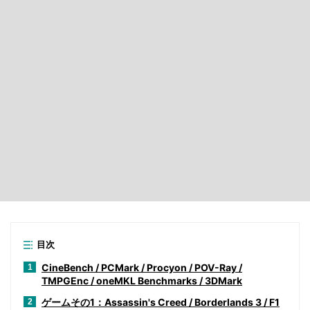
目次
CineBench / PCMark / Procyon / POV-Ray /
1
TMPGEnc / oneMKL Benchmarks / 3DMark
ゲームその1：Assassin's Creed / Borderlands 3 / F1
2