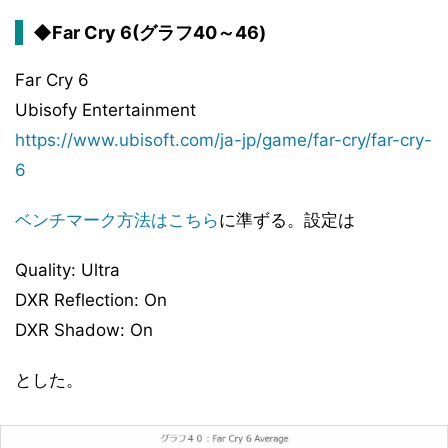
◆Far Cry 6(グラフ40～46)
Far Cry 6
Ubisofy Entertainment
https://www.ubisoft.com/ja-jp/game/far-cry/far-cry-
6
ベンチマーク方法はこちら
に準ずる。設定は
Quality: Ultra
DXR Reflection: On
DXR Shadow: On
とした。