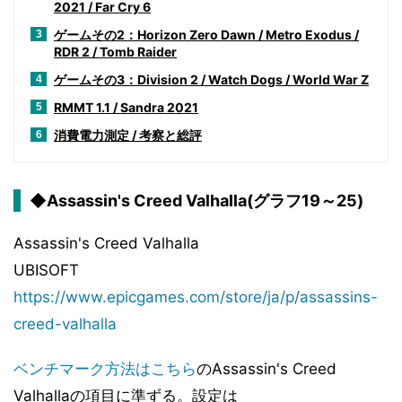
2021 / Far Cry 6
ゲームその2：Horizon Zero Dawn / Metro Exodus /
3
RDR 2 / Tomb Raider
ゲームその3：Division 2 / Watch Dogs / World War Z
4
RMMT 1.1 / Sandra 2021
5
消費電力測定 / 考察と総評
6
◆Assassin's Creed Valhalla(グラフ19～25)
Assassin's Creed Valhalla
UBISOFT
https://www.epicgames.com/store/ja/p/assassins-
creed-valhalla
ベンチマーク方法はこちら
のAssassin's Creed
Valhallaの項目に準ずる。設定は