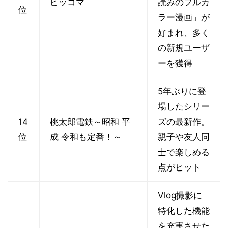
ピッコマ
読みのフルカ
位
ラー漫画」が
好まれ、多く
の新規ユーザ
ーを獲得
5年ぶりに登
場したシリー
14
桃太郎電鉄～昭和 平
ズの最新作。
位
成 令和も定番！～
親子や友人同
士で楽しめる
点がヒット
Vlog撮影に
特化した機能
を充実させた