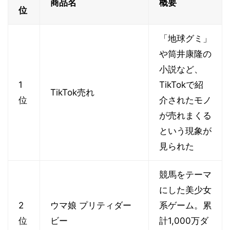
商品名
概要
位
「地球グミ」
や筒井康隆の
小説など、
1
TikTokで紹
TikTok売れ
位
介されたモノ
が売れまくる
という現象が
見られた
競馬をテーマ
にした美少女
2
ウマ娘 プリティダー
系ゲーム。累
位
ビー
計1,000万ダ