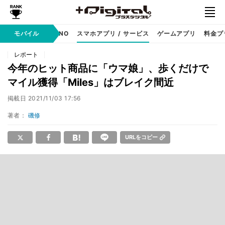
携帯キャリア
モバイル
MVNO
スマホアプリ / サービス
ゲームアプリ
料金プ
レポート
今年のヒット商品に「ウマ娘」、歩くだけで
マイル獲得「Miles」はブレイク間近
掲載日
2021/11/03 17:56
著者：
磯修
URLをコピー