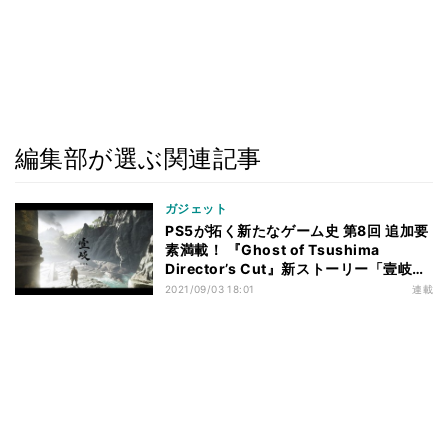
編集部が選ぶ関連記事
ガジェット
PS5が拓く新たなゲーム史 第8回 追加要
素満載！ 『Ghost of Tsushima
Director’s Cut』新ストーリー「壹岐之
譚」レビュー
2021/09/03 18:01
連載