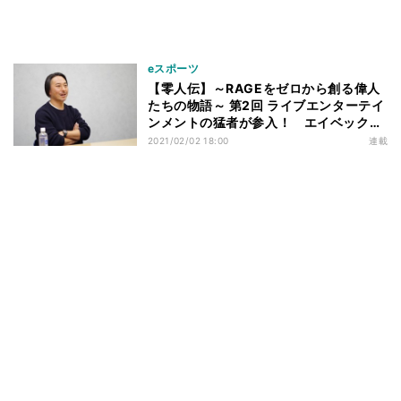
eスポーツ
【零人伝】～RAGEをゼロから創る偉人
たちの物語～ 第2回 ライブエンターテイ
ンメントの猛者が参入！ エイベックス
が拓くeスポーツの地平
2021/02/02 18:00
連載