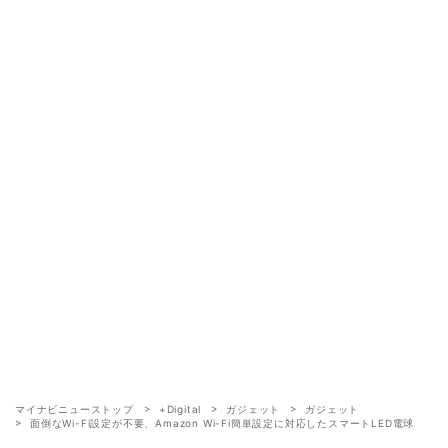
マイナビニューストップ
+Digital
ガジェット
ガジェット
面倒なWi-Fi設定が不要、Amazon Wi-Fi簡単設定に対応したスマートLED電球