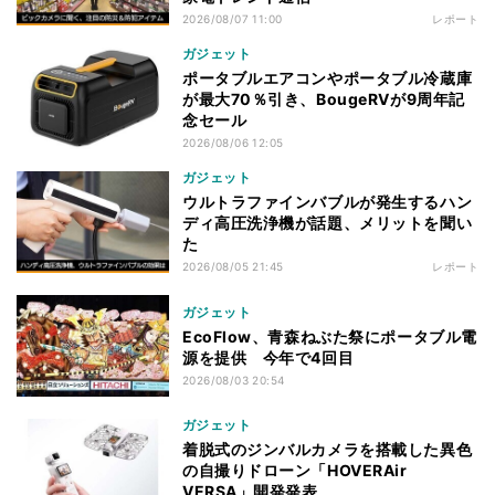
2026/08/07 11:00
レポート
ガジェット
ポータブルエアコンやポータブル冷蔵庫
が最大70％引き、BougeRVが9周年記
念セール
2026/08/06 12:05
ガジェット
ウルトラファインバブルが発生するハン
ディ高圧洗浄機が話題、メリットを聞い
た
2026/08/05 21:45
レポート
ガジェット
EcoFlow、青森ねぶた祭にポータブル電
源を提供 今年で4回目
2026/08/03 20:54
ガジェット
着脱式のジンバルカメラを搭載した異色
の自撮りドローン「HOVERAir
VERSA」開発発表