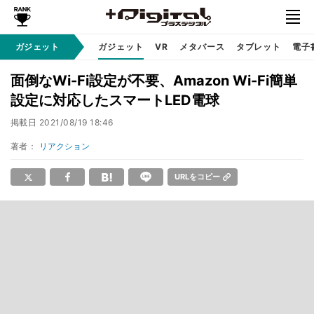
ガジェット
ガジェット
VR
メタバース
タブレット
電子
面倒なWi-Fi設定が不要、Amazon Wi-Fi簡単
設定に対応したスマートLED電球
掲載日
2021/08/19 18:46
著者：
リアクション
URLをコピー