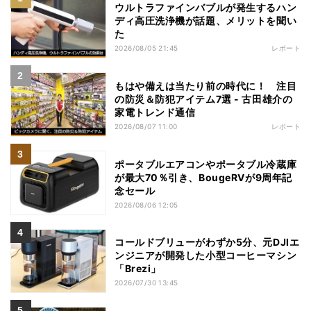
ウルトラファインバブルが発生するハン
ディ高圧洗浄機が話題、メリットを聞い
た
2026/08/05 21:45
レポート
もはや備えは当たり前の時代に！ 注目
の防災＆防犯アイテム7選 - 古田雄介の
家電トレンド通信
2026/08/07 11:00
レポート
ポータブルエアコンやポータブル冷蔵庫
が最大70％引き、BougeRVが9周年記
念セール
2026/08/06 12:05
コールドブリューがわずか5分、元DJIエ
ンジニアが開発した小型コーヒーマシン
「Brezi」
2026/07/30 13:45