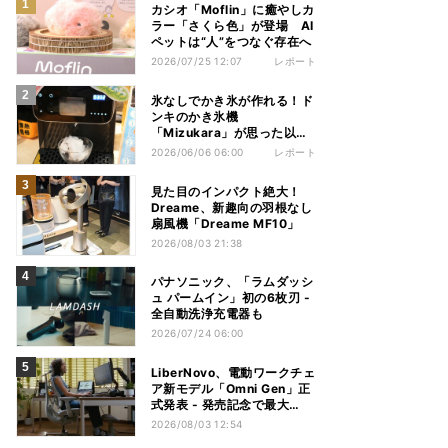
カシオ「Moflin」に癒やしカ
ラー「さくら色」が登場 AI
ペットは“人”をつなぐ存在へ
2026/07/25 12:07
レポート
氷なしでかき氷が作れる！ド
ンキのかき氷機
「Mizukara」が思った以上
に全部やってくれた
2026/06/06 06:00
レポート
見た目のインパクト絶大！
Dreame、新趣向の羽根なし
扇風機「Dreame MF10」
2026/08/03 21:38
パナソニック、「ラムダッシ
ュ パームイン」初の6枚刃 -
全自動洗浄充電器も
2026/07/24 06:00
LiberNovo、電動ワークチェ
ア新モデル「Omni Gen」正
式発表 - 発売記念で最大
31％オフ
2026/08/03 12:54