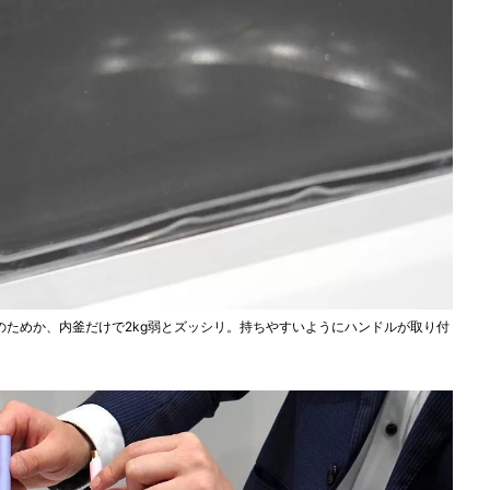
ためか、内釜だけで2kg弱とズッシリ。持ちやすいようにハンドルが取り付