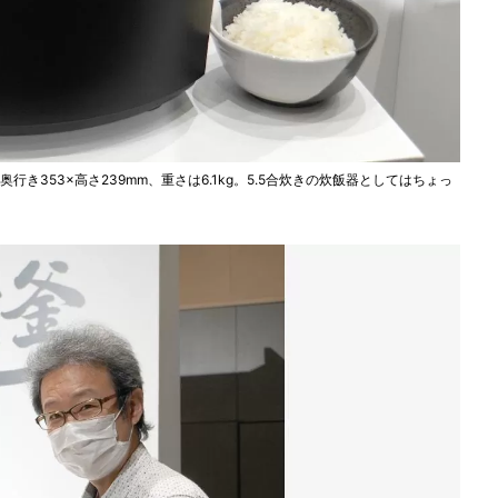
き353×高さ239mm、重さは6.1kg。5.5合炊きの炊飯器としてはちょっ