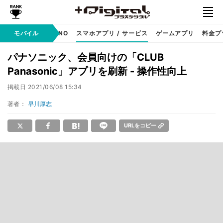
携帯キャリア
モバイル
MVNO
スマホアプリ / サービス
ゲームアプリ
料金プ
パナソニック、会員向けの「CLUB
Panasonic」アプリを刷新 - 操作性向上
掲載日
2021/06/08 15:34
著者：
早川厚志
URLをコピー