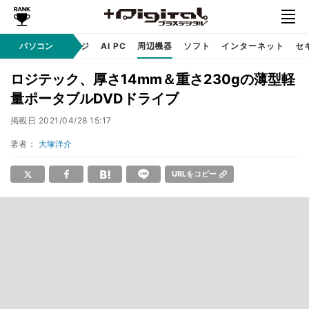
C
自作 / テクノロジ
パソコン
AI PC
周辺機器
ソフト
インターネット
セ
ロジテック、厚さ14mm＆重さ230gの薄型軽
量ポータブルDVDドライブ
掲載日
2021/04/28 15:17
著者：
大塚洋介
URLをコピー