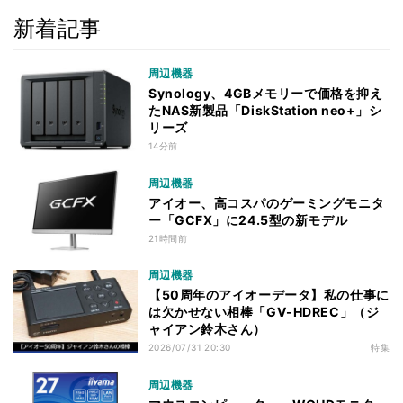
新着記事
周辺機器
Synology、4GBメモリーで価格を抑え
たNAS新製品「DiskStation neo+」シ
リーズ
14分前
周辺機器
アイオー、高コスパのゲーミングモニタ
ー「GCFX」に24.5型の新モデル
21時間前
周辺機器
【50周年のアイオーデータ】私の仕事に
は欠かせない相棒「GV-HDREC」（ジ
ャイアン鈴木さん）
2026/07/31 20:30
特集
周辺機器