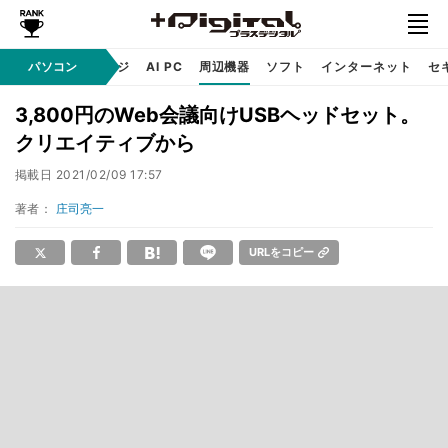
C
自作 / テクノロジ
パソコン
AI PC
周辺機器
ソフト
インターネット
セ
3,800円のWeb会議向けUSBヘッドセット。
クリエイティブから
掲載日
2021/02/09 17:57
著者：
庄司亮一
URLをコピー