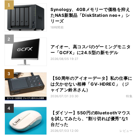
Synology、4GBメモリーで価格を抑え
たNAS新製品「DiskStation neo+」シ
リーズ
18時間前
アイオー、高コスパのゲーミングモニタ
ー「GCFX」に24.5型の新モデル
2026/08/05 19:27
【50周年のアイオーデータ】私の仕事に
は欠かせない相棒「GV-HDREC」（ジ
ャイアン鈴木さん）
2026/07/31 20:30
特集
【ダイソー】550円のBluetoothマウス
を試してみたら、“割り切れば優秀”な1
台だった
2026/07/03 12:00
レビュー