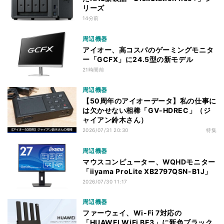
リーズ
14分前
周辺機器
アイオー、高コスパのゲーミングモニタ
ー「GCFX」に24.5型の新モデル
21時間前
周辺機器
【50周年のアイオーデータ】私の仕事に
は欠かせない相棒「GV-HDREC」（ジ
ャイアン鈴木さん）
2026/07/31 20:30
特集
周辺機器
マウスコンピューター、WQHDモニター
「iiyama ProLite XB2797QSN-B1J」
2026/07/30 11:17
周辺機器
ファーウェイ、Wi-Fi 7対応の
「HUAWEI WiFi BE3」に新色ブラック