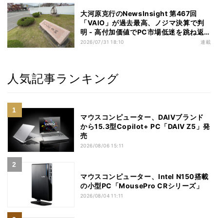
大河原克行のNewsInsight 第467回
「VAIO」が過去最高、ノジマ決算で判
明 - 高付加価値でPC市場低迷を跳ね返
す
2026/07/31 18:10
連載
人気記事ランキング
マウスコンピューター、DAIVブランド
から15.3型Copilot+ PC「DAIV Z5」発
売
2026/08/06 15:11
マウスコンピューター、Intel N150搭載
の小型PC「MousePro CRシリーズ」
2026/08/04 11:11