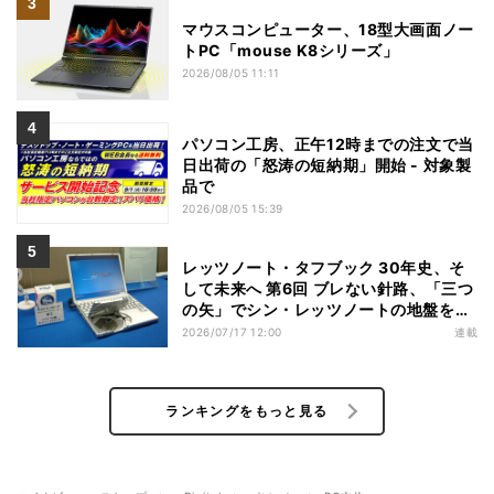
マウスコンピューター、18型大画面ノー
トPC「mouse K8シリーズ」
2026/08/05 11:11
パソコン工房、正午12時までの注文で当
日出荷の「怒涛の短納期」開始 - 対象製
品で
2026/08/05 15:39
レッツノート・タフブック 30年史、そ
して未来へ 第6回 ブレない針路、「三つ
の矢」でシン・レッツノートの地盤を築
く
2026/07/17 12:00
連載
ランキングをもっと見る