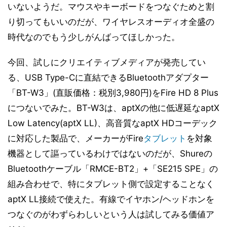
いないようだ。マウスやキーボードをつなぐためと割
り切ってもいいのだが、ワイヤレスオーディオ全盛の
時代なのでもう少しがんばってほしかった。
今回、試しにクリエイティブメディアが発売してい
る、USB Type-Cに直結できるBluetoothアダプター
「BT-W3」(直販価格：税別3,980円)をFire HD 8 Plus
につないでみた。BT-W3は、aptXの他に低遅延なaptX
Low Latency(aptX LL)、高音質なaptX HDコーデック
に対応した製品で、メーカーがFire
タブレット
を対象
機器として謳っているわけではないのだが、Shureの
Bluetoothケーブル「RMCE-BT2」+「SE215 SPE」の
組み合わせで、特にタブレット側で設定することなく
aptX LL接続で使えた。有線でイヤホン/ヘッドホンを
つなぐのがわずらわしいという人は試してみる価値ア