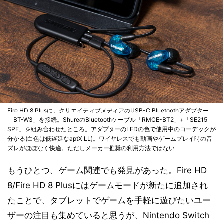
Fire HD 8 Plusに、クリエイティブメディアのUSB-C Bluetoothアダプター
「BT-W3」を接続。ShureのBluetoothケーブル「RMCE-BT2」+「SE215
SPE」を組み合わせたところ。アダプターのLEDの色で使用中のコーデックが
分かる(白色は低遅延なaptX LL)。ワイヤレスでも動画やゲームプレイ時の音
ズレがほぼなく快適。ただしメーカー推奨の利用方法ではない
もうひとつ、ゲーム関連でも発見があった。Fire HD
8/Fire HD 8 Plusにはゲームモードが新たに追加され
たことで、タブレットでゲームを手軽に遊びたいユー
ザーの注目も集めていると思うが、Nintendo Switch