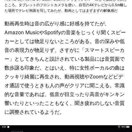
ところ。タブレットのフロントカメラを使い、自宅の4Kテレビから0.5m離し
た場所でテレビ画面を写してみたが、動画としてはまずまずの解像感だ
動画再生時は音の広がり感に好感を持てたが、
Amazon MusicやSpotifyの音楽をじっくり聞くスピー
カーとしては物足りないところがある。音の深みや低
音の表現力が物足りず、さすがに「スマートスピーカ
ー」としてきちんと設計されている製品には音質面で
数歩譲る印象だ。とはいえ、特に女性ボーカルの曲は
クッキリ綺麗に再生され、動画視聴やZoomなどビデ
オ通話で使うときも人の声がクリアに聞こえる。常識
的な音量であれば、低音が目立ったり高音がキンキン
響いたりといったこともなく、聞き疲れのしない音質
に調整されているようだ。