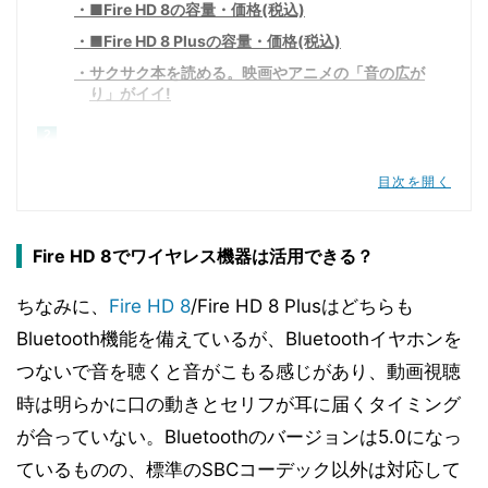
■Fire HD 8の容量・価格(税込)
■Fire HD 8 Plusの容量・価格(税込)
サクサク本を読める。映画やアニメの「音の広が
り」がイイ!
2
Fire HD 8でワイヤレス機器は活用できる？
目次を開く
Showモードで、Fireタブレットがスマートスピ
ーカーに変身!
Fire HD 8でワイヤレス機器は活用できる？
3
ちなみに、
Fire HD 8
/Fire HD 8 Plusはどちらも
おトクな入門タブレット。ワイヤレス充電とカバ
ーも便利
Bluetooth機能を備えているが、Bluetoothイヤホンを
■Fire HD 8 Plus + ワイヤレス充電スタンドセッ
つないで音を聴くと音がこもる感じがあり、動画視聴
ト(税込)
時は明らかに口の動きとセリフが耳に届くタイミング
が合っていない。Bluetoothのバージョンは5.0になっ
ているものの、標準のSBCコーデック以外は対応して