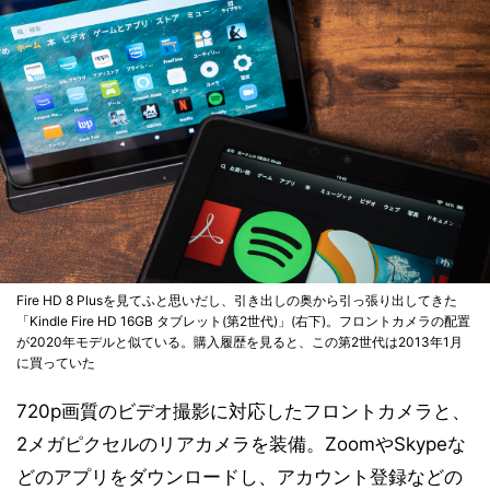
Fire HD 8 Plusを見てふと思いだし、引き出しの奥から引っ張り出してきた
「Kindle Fire HD 16GB タブレット(第2世代)」(右下)。フロントカメラの配置
が2020年モデルと似ている。購入履歴を見ると、この第2世代は2013年1月
に買っていた
720p画質のビデオ撮影に対応したフロントカメラと、
2メガピクセルのリアカメラを装備。ZoomやSkypeな
どのアプリをダウンロードし、アカウント登録などの