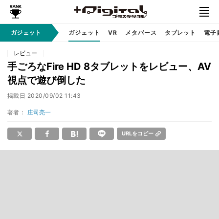
ガジェット
ガジェット
VR
メタバース
タブレット
電子
レビュー
手ごろなFire HD 8タブレットをレビュー、AV
視点で遊び倒した
掲載日
2020/09/02 11:43
著者：
庄司亮一
URLをコピー