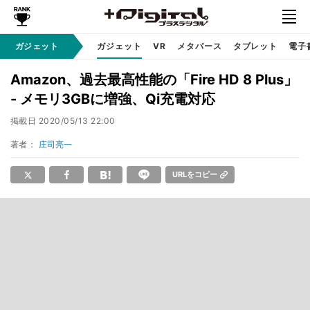
ガジェット
ガジェット
VR
メタバース
タブレット
電子
Amazon、過去最高性能の「Fire HD 8 Plus」
- メモリ3GBに増強、Qi充電対応
掲載日
2020/05/13 22:00
著者：
庄司亮一
URLをコピー