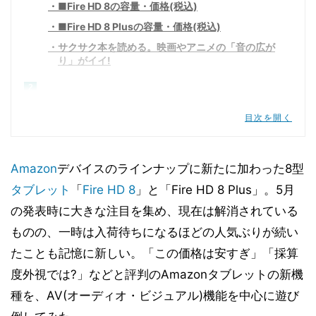
■Fire HD 8の容量・価格(税込)
■Fire HD 8 Plusの容量・価格(税込)
サクサク本を読める。映画やアニメの「音の広が
り」がイイ!
2
Fire HD 8でワイヤレス機器は活用できる？
目次を開く
Showモードで、Fireタブレットがスマートスピ
ーカーに変身!
Amazon
デバイスのラインナップに新たに加わった8型
3
タブレット
「
Fire HD 8
」と「Fire HD 8 Plus」。5月
おトクな入門タブレット。ワイヤレス充電とカバ
の発表時に大きな注目を集め、現在は解消されている
ーも便利
ものの、一時は入荷待ちになるほどの人気ぶりが続い
■Fire HD 8 Plus + ワイヤレス充電スタンドセッ
ト(税込)
たことも記憶に新しい。「この価格は安すぎ」「採算
度外視では?」などと評判のAmazonタブレットの新機
種を、AV(オーディオ・ビジュアル)機能を中心に遊び