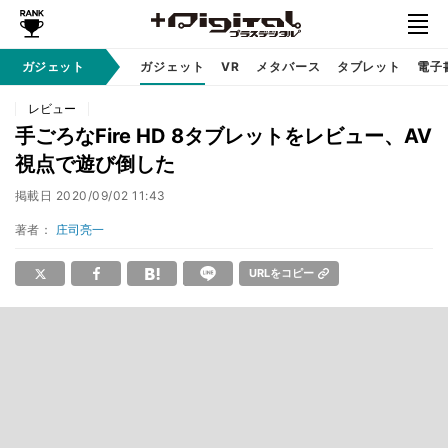
ガジェット
ガジェット
VR
メタバース
タブレット
電子
レビュー
手ごろなFire HD 8タブレットをレビュー、AV
視点で遊び倒した
掲載日
2020/09/02 11:43
著者：
庄司亮一
URLをコピー