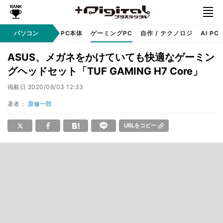
ndows
パソコン
アップル
PC本体
ゲーミングPC
自作 / テクノロジ
AI PC
ASUS、メガネをかけていても快適なゲーミン
グヘッドセット「TUF GAMING H7 Core」
掲載日
2020/08/03 12:33
著者：
原修一郎
URLをコピー