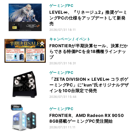
ゲーミングPC
LEVEL∞、『リネージュ2』推奨ゲーミ
ングPCの仕様をアップデートして新発
売
2026/07/31 18:11
キャンペーン / イベント
FRONTIERが半期決算セール、決算だか
らできる特価PCを全18機種ラインナッ
プ
2026/07/31 16:31
ゲーミングPC
「ZETA DIVISION × LEVEL∞ コラボゲ
ーミングPC」に“kun”氏オリジナルデザ
インを100台限定で発売
2026/07/31 15:44
ゲーミングPC
FRONTIER、AMD Radeon RX 9050
8GB搭載ゲーミングPC受注開始
2026/07/31 11:11