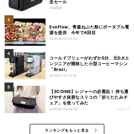
念セール
10時間前
EcoFlow、青森ねぶた祭にポータブル電
源を提供 今年で4回目
2026/08/03 20:54
コールドブリューがわずか5分、元DJIエ
ンジニアが開発した小型コーヒーマシン
「Brezi」
2026/07/30 13:45
【3COINS】レジャーの必需品！ 持ち運
びやすさ抜群なスリコの「折りたたみチ
ェア」を使ってみた
2026/07/26 09:09
レビュー
ランキングをもっと見る