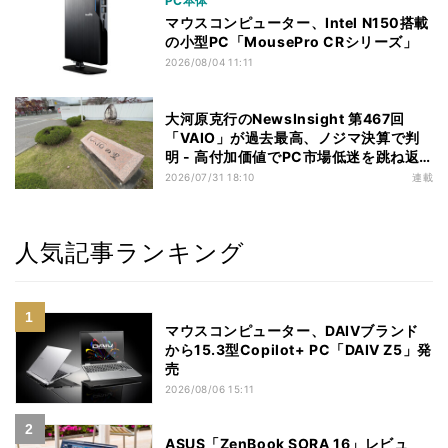
PC本体
マウスコンピューター、Intel N150搭載
の小型PC「MousePro CRシリーズ」
2026/08/04 11:11
大河原克行のNewsInsight 第467回
「VAIO」が過去最高、ノジマ決算で判
明 - 高付加価値でPC市場低迷を跳ね返
す
2026/07/31 18:10
連載
人気記事ランキング
マウスコンピューター、DAIVブランド
から15.3型Copilot+ PC「DAIV Z5」発
売
2026/08/06 15:11
ASUS「ZenBook SORA 16」レビュ