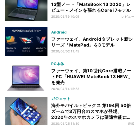
13型ノート「MateBook 13 2020」レ
ビュー - メインを張れるCore i7モデル
2020/05/19 10:09
レビュー
Android
ファーウェイ、Androidタブレット新シ
リーズ「MatePad」を3モデル
2020/06/02 11:45
PC本体
ファーウェイ、第10世代Core搭載ノー
トPC「HUAWEI MateBook 13 NEW」
を発売
2020/04/14 15:53
ガジェット
海外モバイルトピックス 第194回 50倍
ズームで3万円台のスマホが登場、
2020年のスマホカメラは望遠性能にも
注目
2020/05/25 11:30
連載