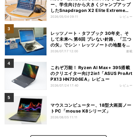
ー、学生向けから大きくジャンプアップ
したSnapdragon X2 Elite Extremeノ
ートPC
2026/05/04 09:11
レビュー
レッツノート・タフブック 30年史、そ
して未来へ 第6回 ブレない針路、「三つ
の矢」でシン・レッツノートの地盤を築
く
2026/07/17 12:00
連載
これぞ万能！ Ryzen AI Max+ 395搭載
のクリエイター向け2in1「ASUS ProArt
PX13 HN7306EA」レビュー
2026/07/24 17:40
レビュー
マウスコンピューター、18型大画面ノー
トPC「mouse K8シリーズ」
2026/08/05 11:11