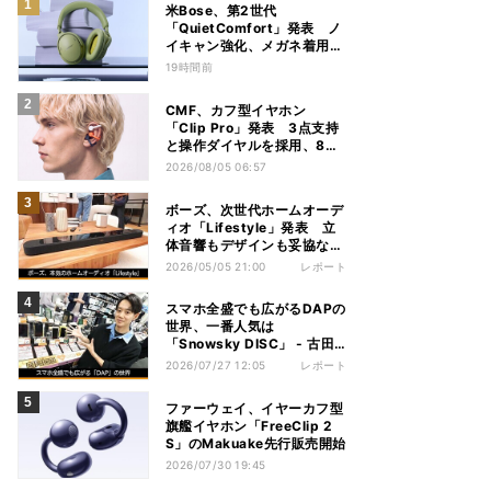
米Bose、第2世代
「QuietComfort」発表 ノ
イキャン強化、メガネ着用時
の低下を抑制
19時間前
CMF、カフ型イヤホン
「Clip Pro」発表 3点支持
と操作ダイヤルを採用、8月
15日発売
2026/08/05 06:57
ボーズ、次世代ホームオーデ
ィオ「Lifestyle」発表 立
体音響もデザインも妥協な
し！
2026/05/05 21:00
レポート
スマホ全盛でも広がるDAPの
世界、一番人気は
「Snowsky DISC」 - 古田
雄介の家電トレンド通信
2026/07/27 12:05
レポート
ファーウェイ、イヤーカフ型
旗艦イヤホン「FreeClip 2
S」のMakuake先行販売開始
2026/07/30 19:45