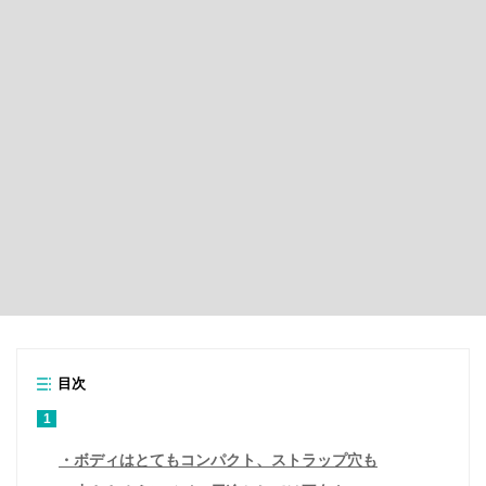
目次
1
ボディはとてもコンパクト、ストラップ穴も