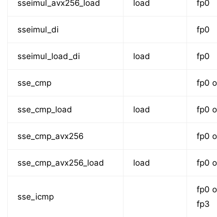
sseimul_avx256_load
load
fp0
sseimul_di
fp0
sseimul_load_di
load
fp0
sse_cmp
fp0 o
sse_cmp_load
load
fp0 o
sse_cmp_avx256
fp0 o
sse_cmp_avx256_load
load
fp0 o
fp0 o
sse_icmp
fp3