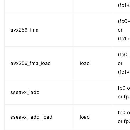
(fp1+
(fp0
avx256_fma
or
(fp1+
(fp0
avx256_fma_load
load
or
(fp1+
fp0 o
sseavx_iadd
or fp
fp0 o
sseavx_iadd_load
load
or fp