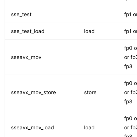
sse_test
fp1 o
sse_test_load
load
fp1 o
fp0 o
sseavx_mov
or fp
fp3
fp0 o
sseavx_mov_store
store
or fp
fp3
fp0 o
sseavx_mov_load
load
or fp
fp3