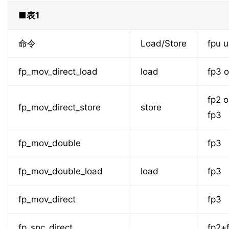
■表1
命令
Load/Store
fpu u
fp_mov_direct_load
load
fp3 o
fp2 o
fp_mov_direct_store
store
fp3
fp_mov_double
fp3
fp_mov_double_load
load
fp3
fp_mov_direct
fp3
fp_spc_direct
fp2+