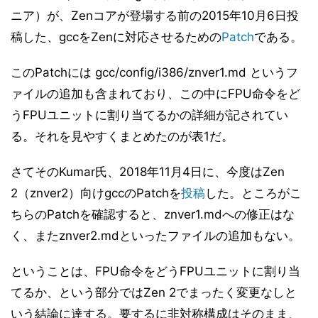
ニア）が、Zenコアが登場する前の2015年10月6日投
稿した、gccをZenに対応させるための
Patch
である。
このPatchには gcc/config/i386/znver1.md というフ
ァイルの追加も含まれており、この中にFPU命令をど
うFPUユニットに割り当てるかの詳細が記されてい
る。それを見やすくまとめたのが表1だ。
さてそのKumar氏、2018年11月4日に、今度はZen
2（znver2）向けgccのPatchを
投稿
した。ところがこ
ちらのPatchを確認すると、znver1.mdへの修正はな
く、またznver2.mdといったファイルの追加もない。
ということは、FPU命令をどうFPUユニットに割り当
てるか、という部分ではZen 2でまったく変更なしと
いう結論に達する。要するに非対称構成はそのまま、