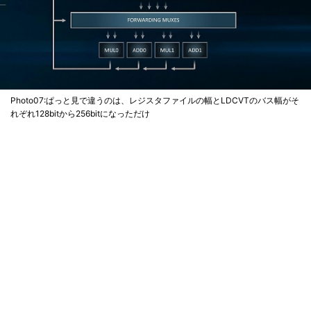
Photo07:ぱっと見で違うのは、レジスタファイルの幅とLDCVTのバス幅がそ
れぞれ128bitから256bitになっただけ