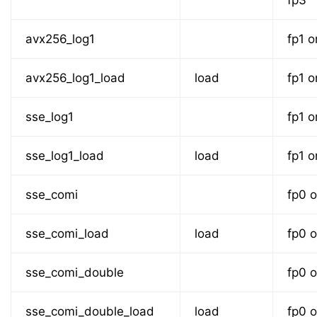
fp3
avx256_log1
fp1 o
avx256_log1_load
load
fp1 o
sse_log1
fp1 o
sse_log1_load
load
fp1 o
sse_comi
fp0 o
sse_comi_load
load
fp0 o
sse_comi_double
fp0 o
sse_comi_double_load
load
fp0 o