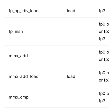
fp_op_idiv_load
load
fp3
fp0 o
fp_insn
or fp
fp3
fp0 o
mmx_add
or fp
fp0 o
mmx_add_load
load
or fp
fp0 o
mmx_cmp
fp3