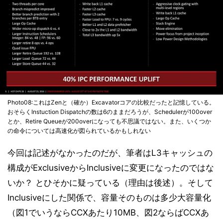
Photo08:これはZenと（確か）Excavatorコアの比較だったと記憶している。
おそらくInstuction Dispatchの数は6のままだろうが、Schedulerが100over
とか、Retire Queueが200overになっても不思議ではない。また、いくつか
の命令については高速化が図られているかもしれない
今回は記述がなかったのだが、筆者はL3キャッシュの
構成がExclusiveからInclusiveに変更になったのではな
いか？ とひそかに疑っている（理由は後述）。そして
Inclusiveにした関係で、容量そのものは多少大容量化
（図1でいうならCCXあたり10MB、図2ならばCCXあ