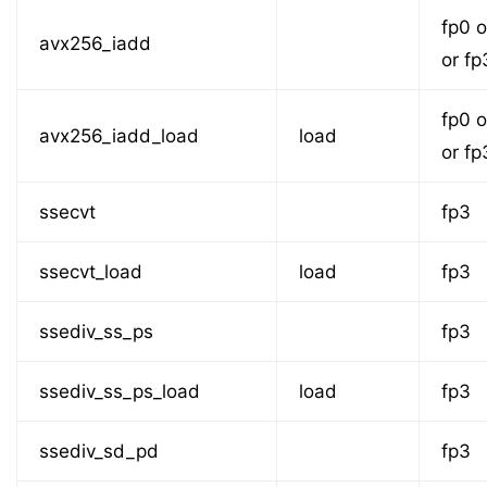
fp0 o
avx256_iadd
or fp
fp0 o
avx256_iadd_load
load
or fp
ssecvt
fp3
ssecvt_load
load
fp3
ssediv_ss_ps
fp3
ssediv_ss_ps_load
load
fp3
ssediv_sd_pd
fp3