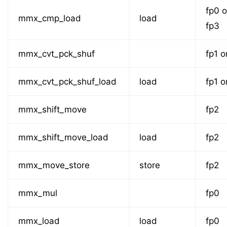
fp0 o
mmx_cmp_load
load
fp3
mmx_cvt_pck_shuf
fp1 o
mmx_cvt_pck_shuf_load
load
fp1 o
mmx_shift_move
fp2
mmx_shift_move_load
load
fp2
mmx_move_store
store
fp2
mmx_mul
fp0
mmx_load
load
fp0