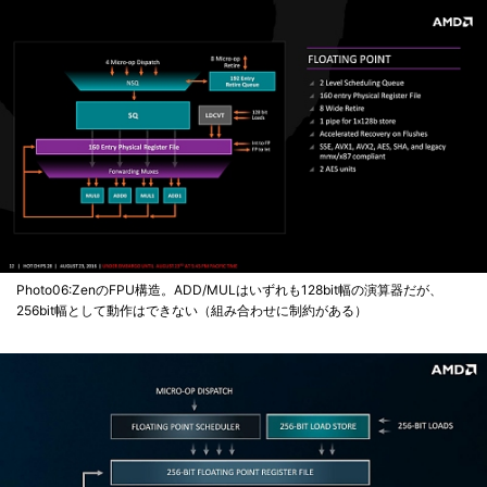
Photo06:ZenのFPU構造。ADD/MULはいずれも128bit幅の演算器だが、
256bit幅として動作はできない（組み合わせに制約がある）