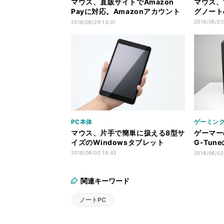
マウス、直販サイトでAmazon
マウス、
Payに対応。Amazonアカウント
グノート
でPCが購入可能に
2018/08/20
2018/08/29 13:01
PC本体
ゲーミング
マウス、片手で簡単に扱える8型サ
ゲーマー
イズのWindowsタブレット
G-Tun
はどうし
2018/08/02 16:43
2018/08/02
関連キーワード
ノートPC