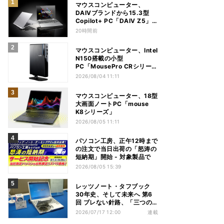
マウスコンピューター、
DAIVブランドから15.3型
Copilot+ PC「DAIV Z5」
発売
20時間前
マウスコンピューター、Intel
N150搭載の小型
PC「MousePro CRシリー
ズ」
2026/08/04 11:11
マウスコンピューター、18型
大画面ノートPC「mouse
K8シリーズ」
2026/08/05 11:11
パソコン工房、正午12時まで
の注文で当日出荷の「怒涛の
短納期」開始 - 対象製品で
2026/08/05 15:39
レッツノート・タフブック
30年史、そして未来へ 第6
回 ブレない針路、「三つの
矢」でシン・レッツノートの
2026/07/17 12:00
連載
地盤を築く