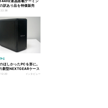
144Hz液晶搭載ゲーミン
の訳あり品を特価販売
 22:38
PC
のほしかったPCを形に。
eの新型NEXTGEARケース
て生まれた?
 12:20
インタビュー