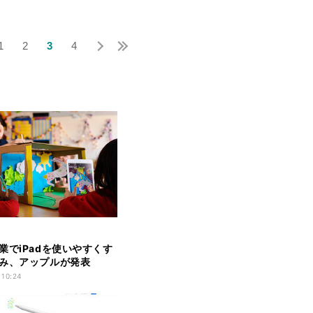
1
2
3
4
業でiPadを使いやすくす
み、アップルが発表
 10:24