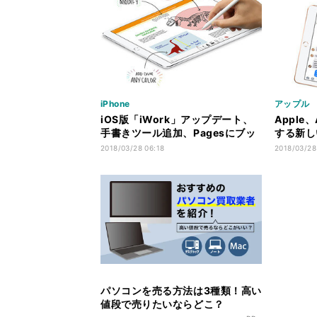
iPhone
アップル
iOS版「iWork」アップデート、
Apple、
手書きツール追加、Pagesにブッ
する新し
ク作成機能
ルから
2018/03/28 06:18
2018/03/28
パソコンを売る方法は3種類！高い
値段で売りたいならどこ？