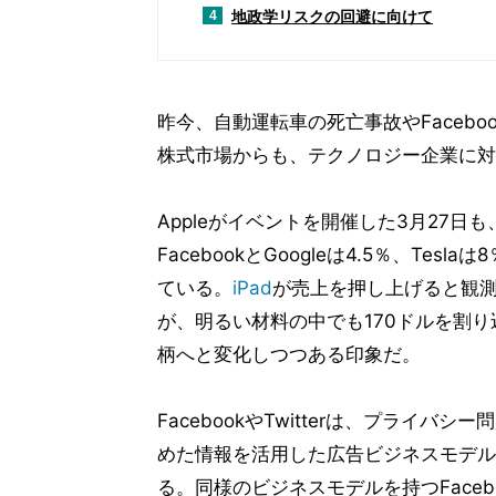
地政学リスクの回避に向けて
4
昨今、自動運転車の死亡事故やFaceb
株式市場からも、テクノロジー企業に対
Appleがイベントを開催した3月27
FacebookとGoogleは4.5％、Tes
ている。
iPad
が売上を押し上げると観測さ
が、明るい材料の中でも170ドルを割
柄へと変化しつつある印象だ。
FacebookやTwitterは、プライ
めた情報を活用した広告ビジネスモデル
る。同様のビジネスモデルを持つFaceboo