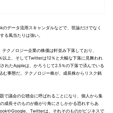
ookのデータ流用スキャンダルなどで、世論だけでなく
する風当たりは強い。
日も、テクノロジー企業の株価は軒並み下落しており、
laは8％以上、そしてTwitterは12％と大幅な下落に見舞われ
れたAppleは、かろうじて2.5％の下落で済んでいる
り込む事態だ。テクノロジー株が、成長株からリスク銘
バシー問題で議会の公聴会に呼ばれることになり、個人から集
の成長そのものが曲がり角にさしかかる恐れすらあ
kやGoogle、Twitterは、それそのものがビジネスで