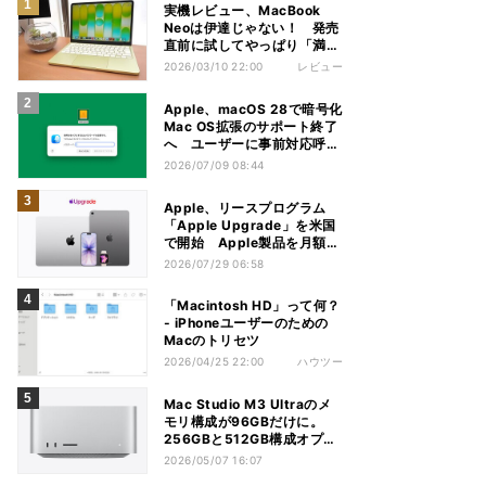
実機レビュー、MacBook
Neoは伊達じゃない！ 発売
直前に試してやっぱり「満
足」
2026/03/10 22:00
レビュー
Apple、macOS 28で暗号化
Mac OS拡張のサポート終了
へ ユーザーに事前対応呼び
かけ
2026/07/09 08:44
Apple、リースプログラム
「Apple Upgrade」を米国
で開始 Apple製品を月額で
利用
2026/07/29 06:58
「Macintosh HD」って何？
- iPhoneユーザーのための
Macのトリセツ
2026/04/25 22:00
ハウツー
Mac Studio M3 Ultraのメ
モリ構成が96GBだけに。
256GBと512GB構成オプシ
ョンが消失
2026/05/07 16:07