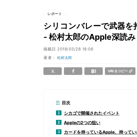
レポート
シリコンバレーで武器を持
- 松村太郎のApple深読
掲載日
2018/03/28 18:06
著者：
松村太郎
URLをコピー
目次
シカゴで開催されたイベント
1
Appleの2つの狙い
2
カードを持っているApple、持って
3