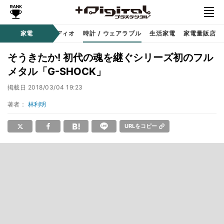
ー
サウンド / オーディオ
家電
時計 / ウェアラブル
生活家電
家電量販店
そうきたか! 初代の魂を継ぐシリーズ初のフル
メタル「G-SHOCK」
掲載日
2018/03/04 19:23
著者：
林利明
URLをコピー