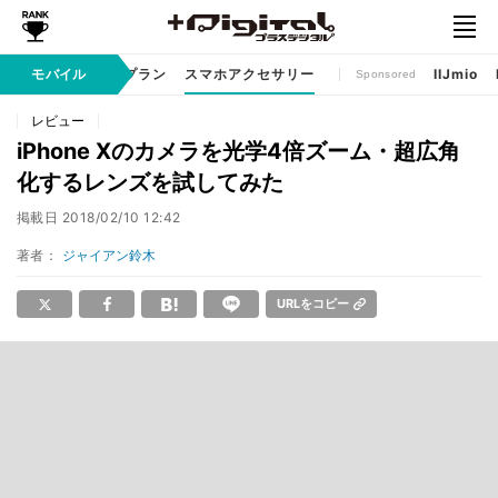
ゲームアプリ
モバイル
料金プラン
スマホアクセサリー
IIJmio
Sponsored
レビュー
iPhone Xのカメラを光学4倍ズーム・超広角
化するレンズを試してみた
掲載日
2018/02/10 12:42
著者：
ジャイアン鈴木
URLをコピー