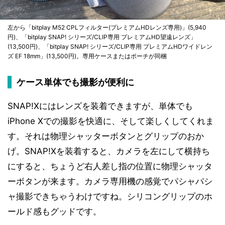
左から「bitplay M52 CPLフィルター(プレミアムHDレンズ専用)」(5,940
円)、「bitplay SNAP! シリーズ/CLIP専用 プレミアムHD望遠レンズ」
(13,500円)、「bitplay SNAP! シリーズ/CLIP専用 プレミアムHDワイドレン
ズ EF 18mm」(13,500円)。専用ケースまたはポーチが同梱
ケース単体でも撮影が便利に
SNAP!Xにはレンズを装着できますが、単体でも
iPhone Xでの撮影を快適に、そして楽しくしてくれま
す。それは物理シャッターボタンとグリップのおか
げ。SNAP!Xを装着すると、カメラを左にして横持ち
にすると、ちょうど右人差し指の位置に物理シャッタ
ーボタンが来ます。カメラ専用機の感覚でパシャパシ
ャ撮影できちゃうわけですね。シリコングリップのホ
ールド感もグッドです。