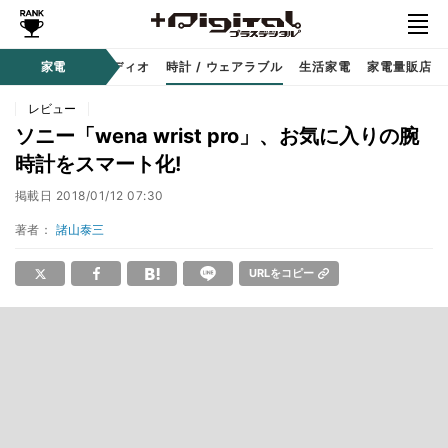
ー
サウンド / オーディオ
家電
時計 / ウェアラブル
生活家電
家電量販店
レビュー
ソニー「wena wrist pro」、お気に入りの腕
時計をスマート化!
掲載日
2018/01/12 07:30
著者：
諸山泰三
URLをコピー