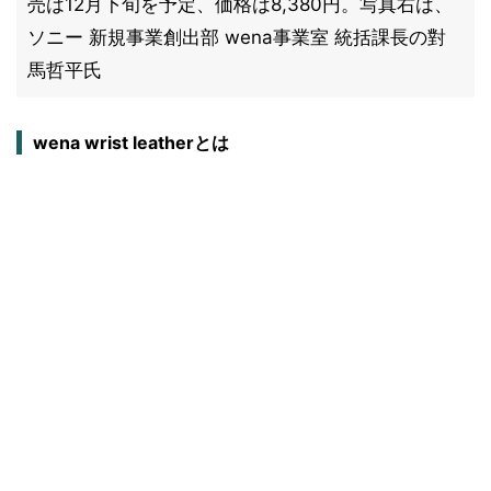
売は12月下旬を予定、価格は8,380円。写真右は、
ソニー 新規事業創出部 wena事業室 統括課長の對
馬哲平氏
wena wrist leatherとは