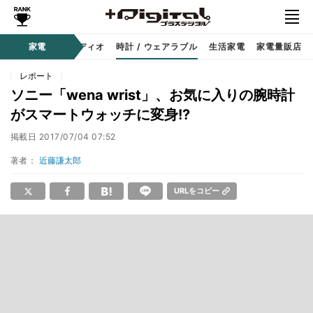
ー
サウンド / オーディオ
家電
時計 / ウェアラブル
生活家電
家電量販店
レポート
ソニー「wena wrist」、お気に入りの腕時計
がスマートウォッチに変身!?
掲載日
2017/07/04 07:52
著者：
近藤謙太郎
URLをコピー