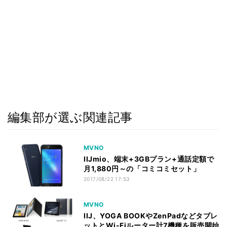
編集部が選ぶ関連記事
MVNO
IIJmio、端末+3GBプラン+通話定額で
月1,880円～の「コミコミセット」
2017/08/22 17:53
MVNO
IIJ、YOGA BOOKやZenPadなどタブレ
ットとWi-Fiルーター計7機種を販売開始