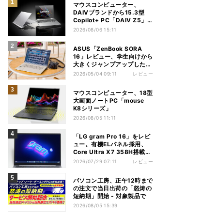
マウスコンピューター、
DAIVブランドから15.3型
Copilot+ PC「DAIV Z5」
発売
2026/08/06 15:11
ASUS「ZenBook SORA
16」レビュー、学生向けから
大きくジャンプアップした
Snapdragon X2 Elite
2026/05/04 09:11
レビュー
ExtremeノートPC
マウスコンピューター、18型
大画面ノートPC「mouse
K8シリーズ」
2026/08/05 11:11
「LG gram Pro 16」をレビ
ュー。有機ELパネル採用、
Core Ultra X7 358H搭載の
高性能モデルを試す
2026/07/29 07:11
レビュー
パソコン工房、正午12時まで
の注文で当日出荷の「怒涛の
短納期」開始 - 対象製品で
2026/08/05 15:39