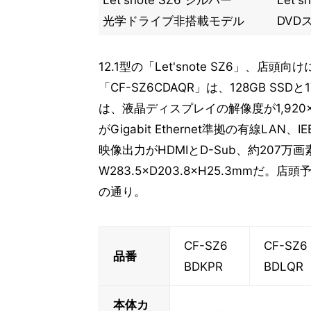
Let'snote SZ6 シルバー
Let'
光学ドライブ非搭載モデル
DVD
12.1型の「Let'snote SZ6」
「CF-SZ6CDAQR」は、128GB S
は、液晶ディスプレイの解像度が1,920×
がGigabit Ethernet準拠の有線LAN、IEE
映像出力がHDMIとD-Sub、約207
W283.5×D203.8×H25.3mmだ。
の通り。
CF-SZ6
CF-SZ6
品番
BDKPR
BDLQR
本体カ