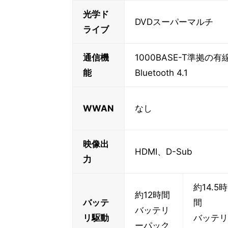
光学ド
DVDスーパーマルチ
ライブ
通信機
1000BASE-T準拠の有線L
能
Bluetooth 4.1
WWAN
なし
映像出
HDMI、D-Sub
力
約14.5時
約12時間
バッテ
間
バッテリ
リ駆動
バッテリ
ーパック