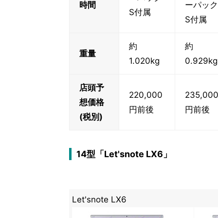
時間
ーパック
S付属
S付属
約
約
重量
1.020kg
0.929kg
店頭予
220,000
235,00
想価格
円前後
円前後
(税別)
14型「Let'snote LX6」
Let'snote LX6