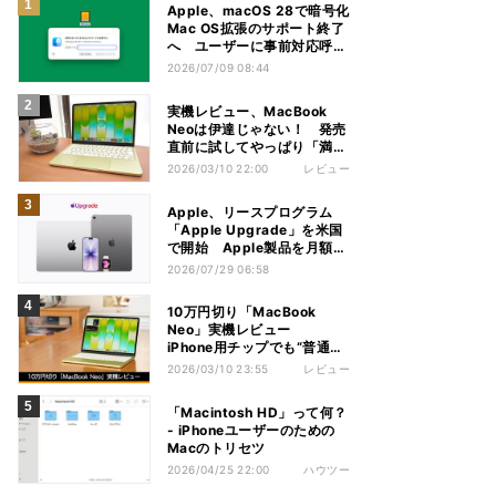
Apple、macOS 28で暗号化
Mac OS拡張のサポート終了
へ ユーザーに事前対応呼び
かけ
2026/07/09 08:44
実機レビュー、MacBook
Neoは伊達じゃない！ 発売
直前に試してやっぱり「満
足」
2026/03/10 22:00
レビュー
Apple、リースプログラム
「Apple Upgrade」を米国
で開始 Apple製品を月額で
利用
2026/07/29 06:58
10万円切り「MacBook
Neo」実機レビュー
iPhone用チップでも“普通に
使えた”意外な実力
2026/03/10 23:55
レビュー
「Macintosh HD」って何？
- iPhoneユーザーのための
Macのトリセツ
2026/04/25 22:00
ハウツー