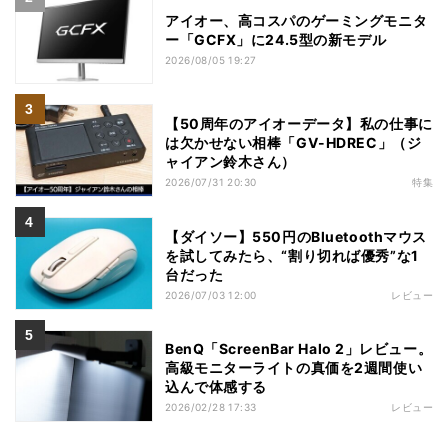
アイオー、高コスパのゲーミングモニタ
ー「GCFX」に24.5型の新モデル
2026/08/05 19:27
【50周年のアイオーデータ】私の仕事に
は欠かせない相棒「GV-HDREC」（ジ
ャイアン鈴木さん）
2026/07/31 20:30
特集
【ダイソー】550円のBluetoothマウス
を試してみたら、“割り切れば優秀”な1
台だった
2026/07/03 12:00
レビュー
BenQ「ScreenBar Halo 2」レビュー。
高級モニターライトの真価を2週間使い
込んで体感する
2026/02/28 17:33
レビュー