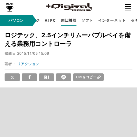
C
自作 / テクノロジ
パソコン
AI PC
周辺機器
ソフト
インターネット
セ
ロジテック、2.5インチリムーバブルベイを備
える業務用コントローラ
掲載日
2015/11/05 15:09
著者：
リアクション
URLをコピー