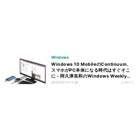
Windows
Windows 10 MobileのContinuum、
スマホがPC本体になる時代はすぐそこ
に - 阿久津良和のWindows Weekly
Report
2015/10/14 11:00
レポート