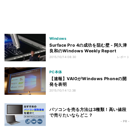
Windows
Surface Pro 4の成功を阻む壁 - 阿久津
良和のWindows Weekly Report
2015/10/14 08:30
レポート
PC本体
【速報】VAIOがWindows Phoneの開
発を表明
2015/10/14 12:38
パソコンを売る方法は3種類！高い値段
で売りたいならどこ？
- PR -