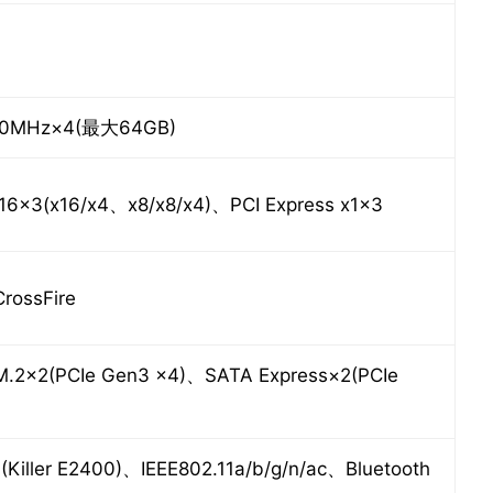
00MHz×4(最大64GB)
x16×3(x16/x4、x8/x8/x4)、PCI Express x1×3
CrossFire
.2×2(PCIe Gen3 x4)、SATA Express×2(PCIe
1(Killer E2400)、IEEE802.11a/b/g/n/ac、Bluetooth