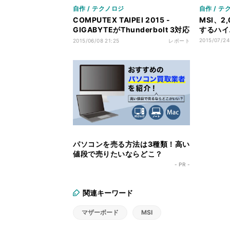
自作 / テクノロジ
自作 / テ
COMPUTEX TAIPEI 2015 -
MSI、
GIGABYTEがThunderbolt 3対応
するハイ
Skylakeマザーボードを披露
2015/07/24
2015/06/08 21:25
レポート
パソコンを売る方法は3種類！高い
値段で売りたいならどこ？
- PR -
関連キーワード
マザーボード
MSI