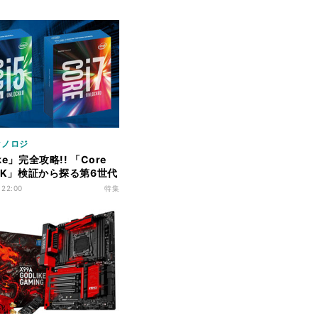
クノロジ
ke」完全攻略!! 「Core
00K」検証から探る第6世代
実力
 22:00
特集