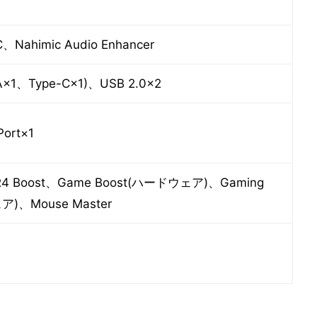
C、Nahimic Audio Enhancer
-A×1、Type-C×1)、USB 2.0×2
ort×1
DR4 Boost、Game Boost(ハードウェア)、Gaming
ア)、Mouse Master