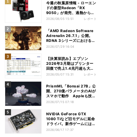
今週の秋葉原情報 - ローエン
ドの新型Radeon「RX
9050」が発売、過熱から守
れる電源ケーブルも
2026/08/05 15:51
レポート
「AMD Radeon Software
Adrenalin 26.7.1」公開。
RDNA 3シリーズにおける不
具合多数解消
2026/07/29 16:04
【決算深読み】エプソン
2026年3月期はプリンター
回復で売上1.4兆円超も大幅
減益、今期は増収増益見込む
2026/05/07 15:31
レポート
PrismML「Bonsai 27B」公
開、270億パラメータのAIが
スマホで動作 Appleも技術
を評価
2026/07/15 07:18
NVIDIA GeForce GTX
1080 Tiなど旧モデルに延命
ドライバ。新作ゲームには非
対応
2026/06/17 17:37