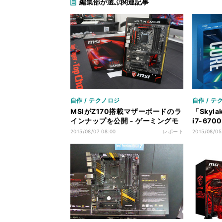
編集部が選ぶ関連記事
自作 / テクノロジ
自作 / テ
MSIがZ170搭載マザーボードのラ
「Skyla
インナップを公開 - ゲーミングモ
i7-67
デルがメインに
Coreの
2015/08/07 08:00
レポート
2015/08/05