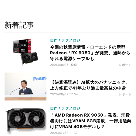
新着記事
自作 / テクノロジ
今週の秋葉原情報 - ローエンドの新型
Radeon「RX 9050」が発売、過熱から
守れる電源ケーブルも
2026/08/05 15:51
レポート
【決算深読み】AI拡大のパナソニック、
上方修正で41年ぶり過去最高益の中身
2026/08/02 17:54
レポート
自作 / テクノロジ
「AMD Radeon RX 9050」発表。消費
者向けにはVRAM 8GB搭載、一部用途向
けにVRAM 4GBモデルも？
2026/07/30 11:32