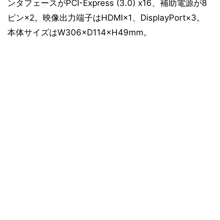
ンタフェースがPCI-Express (3.0) x16、補助電源が8
ピン×2。映像出力端子はHDMI×1、DisplayPort×3。
本体サイズはW306×D114×H49mm。