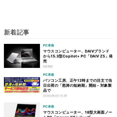
新着記事
PC本体
マウスコンピューター、DAIVブランド
から15.3型Copilot+ PC「DAIV Z5」発
売
5時間前
PC本体
パソコン工房、正午12時までの注文で当
日出荷の「怒涛の短納期」開始 - 対象製
品で
2026/08/05 15:39
PC本体
マウスコンピューター、18型大画面ノー