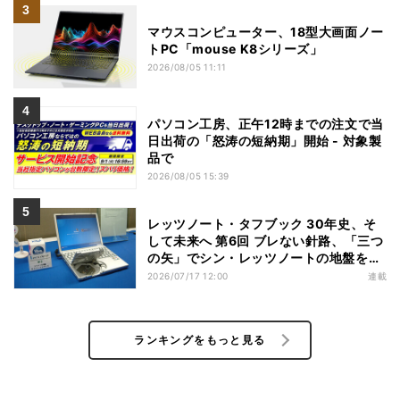
マウスコンピューター、18型大画面ノー
トPC「mouse K8シリーズ」
2026/08/05 11:11
パソコン工房、正午12時までの注文で当
日出荷の「怒涛の短納期」開始 - 対象製
品で
2026/08/05 15:39
レッツノート・タフブック 30年史、そ
して未来へ 第6回 ブレない針路、「三つ
の矢」でシン・レッツノートの地盤を築
く
2026/07/17 12:00
連載
ランキングをもっと見る