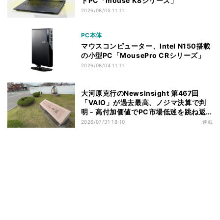
トPC「mouse K8シリーズ」
2026/08/05 11:11
PC本体
マウスコンピューター、Intel N150搭載
の小型PC「MousePro CRシリーズ」
2026/08/04 11:11
大河原克行のNewsInsight 第467回
「VAIO」が過去最高、ノジマ決算で判
明 - 高付加価値でPC市場低迷を跳ね返
す
2026/07/31 18:10
連載