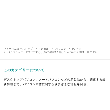
マイナビニューストップ
+Digital
パソコン
PC本体
パナソニック、LTEに対応したDVD搭載12.1型「Let'snote SX4」夏モデル
このカテゴリーについて
デスクトップパソコン、ノートパソコンなどの新製品から、関連する最
新情報まで、パソコン本体に関するさまざまな情報を発信。