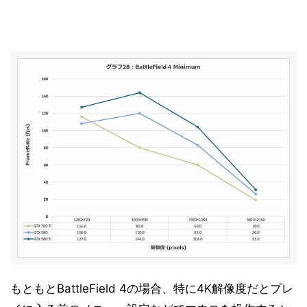
もともとBattleField 4の場合、特に4K解像度だとプレ