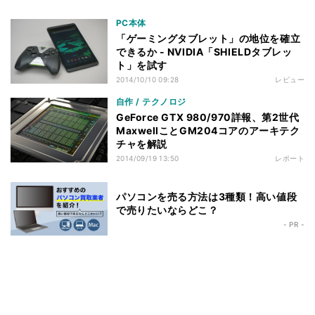
PC本体
「ゲーミングタブレット」の地位を確立
できるか - NVIDIA「SHIELDタブレッ
ト」を試す
2014/10/10 09:28
レビュー
自作 / テクノロジ
GeForce GTX 980/970詳報、第2世代
MaxwellことGM204コアのアーキテク
チャを解説
2014/09/19 13:50
レポート
パソコンを売る方法は3種類！高い値段
で売りたいならどこ？
- PR -