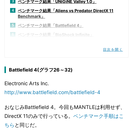
ベンチマーク結果「UNiGiNE Valley 1.0」
3
ベンチマーク結果「Aliens vs Predator DirectX 11
4
Benchmark」
ベンチマーク結果「Battlefield 4」
5
ベンチマーク結果「BioShock Infinite」
6
ベンチマーク結果「DIRT Rally」
7
目次を開く
ベンチマーク結果「F1 2014」
8
ベンチマーク結果「ファイナルファンタジーXIV: 蒼天の
9
イシュガルド ベンチマーク」
Battlefield 4(グラフ26～32)
ベンチマーク結果「Grand Theft Auto V」
10
Electronic Arts Inc.
ベンチマーク結果「Hitman Absolution」
11
http://www.battlefield.com/battlefield-4
ベンチマーク結果「Metro redux」
12
ベンチマーク結果「S.T.A.L.K.E.R Call Of Pripyat(」
13
おなじみBattlefield 4。今回もMANTLEは利用せず、
ベンチマーク結果「Star Swarm Stress Test」
14
DirectX 11のみで行っている。
ベンチマーク手順はこ
ベンチマーク結果「Thief」
15
ちら
と同じだ。
ベンチマーク結果「Basemark CL v1.1」
16