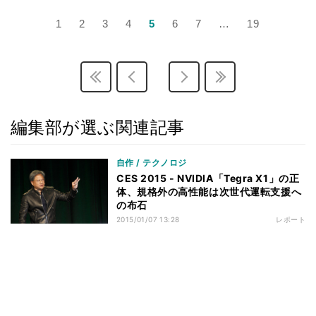
1
2
3
4
5
6
7
…
19
編集部が選ぶ関連記事
自作 / テクノロジ
CES 2015 - NVIDIA「Tegra X1」の正
体、規格外の高性能は次世代運転支援へ
の布石
2015/01/07 13:28
レポート