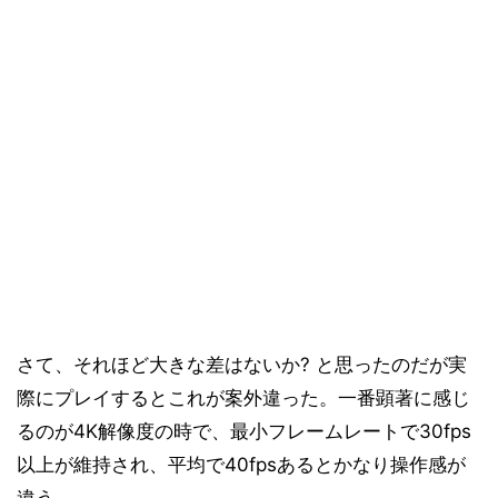
ベンチマーク結果「Sandra 2015 SP1b」
17
ベンチマーク結果「消費電力測定」
18
まとめと考察
19
さて、それほど大きな差はないか? と思ったのだが実
際にプレイするとこれが案外違った。一番顕著に感じ
るのが4K解像度の時で、最小フレームレートで30fps
以上が維持され、平均で40fpsあるとかなり操作感が