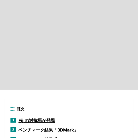
目次
Fijiの対抗馬が登場
1
ベンチマーク結果「3DMark」
2