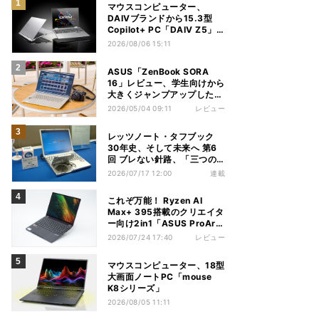
マウスコンピューター、
DAIVブランドから15.3型
Copilot+ PC「DAIV Z5」
発売
2026/08/06 15:11
ASUS「ZenBook SORA
16」レビュー、学生向けから
大きくジャンプアップした
Snapdragon X2 Elite
2026/05/04 09:11
レビュー
ExtremeノートPC
レッツノート・タフブック
30年史、そして未来へ 第6
回 ブレない針路、「三つの
矢」でシン・レッツノートの
2026/07/17 12:00
連載
地盤を築く
これぞ万能！ Ryzen AI
Max+ 395搭載のクリエイタ
ー向け2in1「ASUS ProArt
PX13 HN7306EA」レビュ
2026/07/24 17:40
レビュー
ー
マウスコンピューター、18型
大画面ノートPC「mouse
K8シリーズ」
2026/08/05 11:11