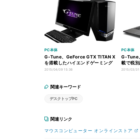
PC本体
PC本体
G-Tune、GeForce GTX TITAN X
G-Tune
を搭載したハイエンドゲーミング
載で税別
PC2モデル
ーミング
2015/04/09 15:36
2015/03/31
関連キーワード
デスクトップPC
関連リンク
マウスコンピューター オンラインストア