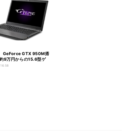
、GeForce GTX 950M搭
約9万円からの15.6型ゲ
ノート
 16:58