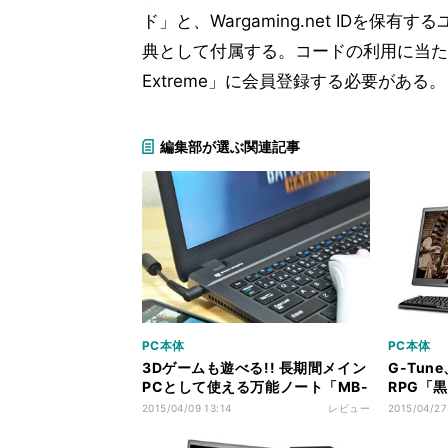
ド」と、Wargaming.net IDを
典として付属する。コードの利用に当たっては
Extreme」に会員登録する必要がある。
編集部が選ぶ関連記事
PC本体
PC本体
3Dゲームも遊べる!! 長期間メイン
G-Tu
PCとして使える万能ノート「MB-
RPG「
K630X-SSD」
デル
2015/04/09 13:14
レビュー
2015/04/27