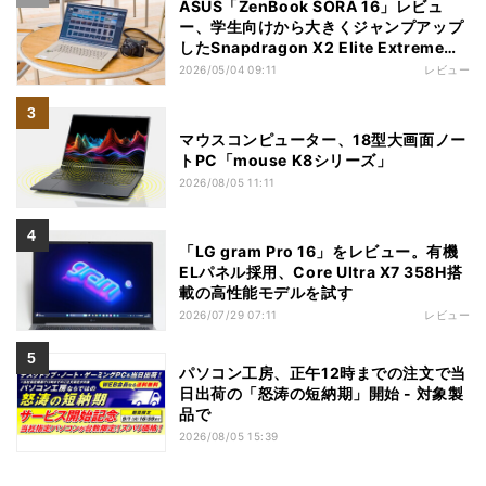
ASUS「ZenBook SORA 16」レビュ
ー、学生向けから大きくジャンプアップ
したSnapdragon X2 Elite Extremeノ
ートPC
2026/05/04 09:11
レビュー
マウスコンピューター、18型大画面ノー
トPC「mouse K8シリーズ」
2026/08/05 11:11
「LG gram Pro 16」をレビュー。有機
ELパネル採用、Core Ultra X7 358H搭
載の高性能モデルを試す
2026/07/29 07:11
レビュー
パソコン工房、正午12時までの注文で当
日出荷の「怒涛の短納期」開始 - 対象製
品で
2026/08/05 15:39