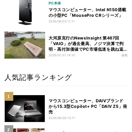
PC本体
マウスコンピューター、Intel N150搭載
の小型PC「MousePro CRシリーズ」
2026/08/04 11:11
大河原克行のNewsInsight 第467回
「VAIO」が過去最高、ノジマ決算で判
明 - 高付加価値でPC市場低迷を跳ね返
す
2026/07/31 18:10
連載
人気記事ランキング
マウスコンピューター、DAIVブランド
から15.3型Copilot+ PC「DAIV Z5」発
売
2026/08/06 15:11